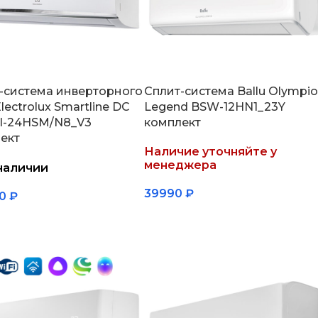
-система инверторного
Сплит-система Ballu Olympio
lectrolux Smartline DC
Legend BSW-12HN1_23Y
I-24HSM/N8_V3
комплект
ект
Наличие уточняйте у
менеджера
 наличии
39990
₽
90
₽
Подробнее
зину