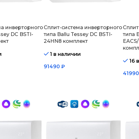
ма инверторного
Сплит-система инверторного
Сплит
ssey DC BSTI-
типа Ballu Tessey DC BSTI-
типа E
ект
24HN8 комплект
EACS/
компл
и
1 в наличии
16 
91490
₽
4199
В корзину
В кор