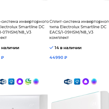
-система инверторного
Сплит-система инверторног
lectrolux Smartline DC
типа Electrolux Smartline DC
I-07HSM/N8_V3
EACS/I-09HSM/N8_V3
ект
комплект
в наличии
14 в наличии
0
₽
44990
₽
зину
В корзину