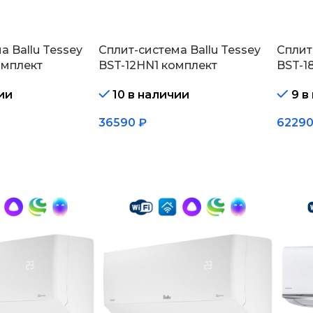
а Ballu Tessey
Сплит-система Ballu Tessey
Сплит
омплект
BST-12HN1 комплект
BST-1
ии
10 в наличии
9 в
36590
₽
6229
В корзину
В кор