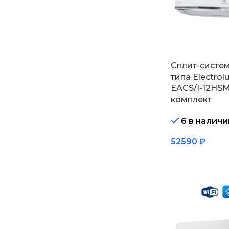
Сплит-систе
типа Electrol
EACS/I-12HS
комплект
6 в наличи
52590
₽
В корзину