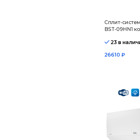
Сплит-систем
BST-09HN1 к
23 в налич
26610
₽
В корзину