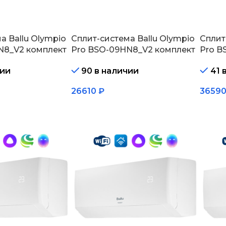
а Ballu Olympio
Сплит-система Ballu Olympio
Сплит
N8_V2 комплект
Pro BSO-09HN8_V2 комплект
Pro B
чии
90 в наличии
41 
26610
₽
3659
В корзину
В кор