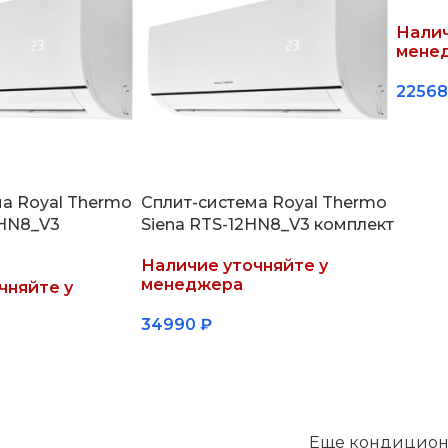
Налич
мене
2256
Подр
а Royal Thermo
Сплит-система Royal Thermo
9HN8_V3
Siena RTS-12HN8_V3 комплект
Наличие уточняйте у
менеджера
чняйте у
34990
₽
Подробнее
Еще кондицио