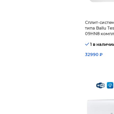
Сплит-систе
типа Ballu Te
09HN8 компл
1 в наличи
32990
₽
В корзину