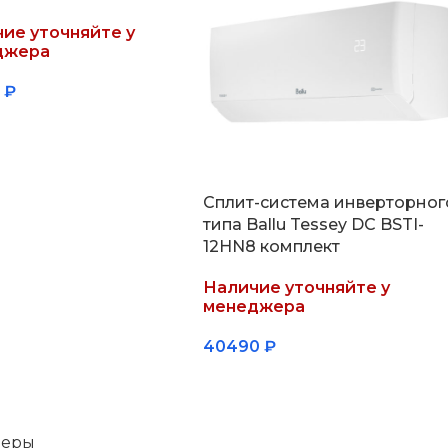
ие уточняйте у
джера
8
₽
обнее
Сплит-система инверторног
типа Ballu Tessey DC BSTI-
12HN8 комплект
Наличие уточняйте у
менеджера
40490
₽
Подробнее
неры