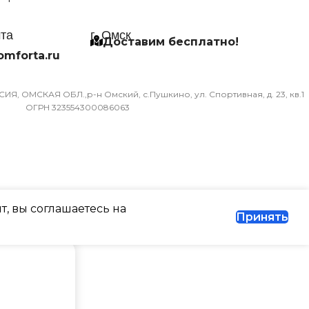
чта
г. Омск
Доставим бесплатно!
omforta.ru
Я, ОМСКАЯ ОБЛ.,р-н Омский, с.Пушкино, ул. Спортивная, д. 23, кв.1
ОГРН 323554300086063
т, вы соглашаетесь на
Принять