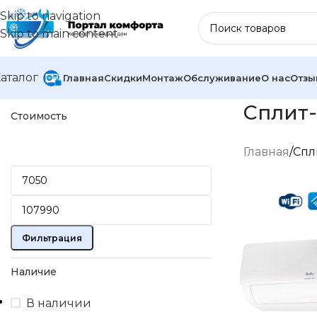
Skip to navigation
Skip to main content
аталог
Главная
Скидки
Монтаж
Обслуживание
О нас
Отзы
Сплит-
Стоимость
Главная
Спл
Фильтрация
Наличие
В наличии