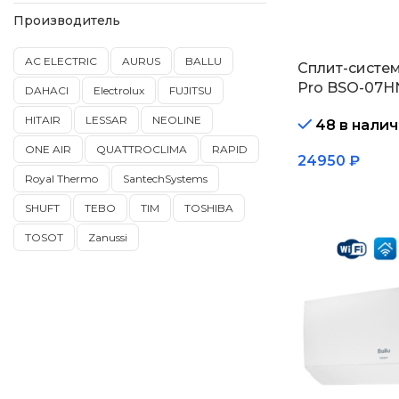
Производитель
AC ELECTRIC
AURUS
BALLU
Сплит-систем
Pro BSO-07H
DAHACI
Electrolux
FUJITSU
HITAIR
LESSAR
NEOLINE
48 в нали
ONE AIR
QUATTROCLIMA
RAPID
24950
₽
Royal Thermo
SantechSystems
В корзину
SHUFT
TEBO
TIM
TOSHIBA
TOSOT
Zanussi