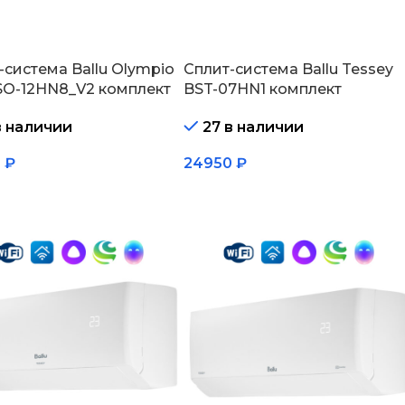
-система Ballu Olympio
Сплит-система Ballu Tessey
SO-12HN8_V2 комплект
BST-07HN1 комплект
в наличии
27 в наличии
0
₽
24950
₽
зину
В корзину