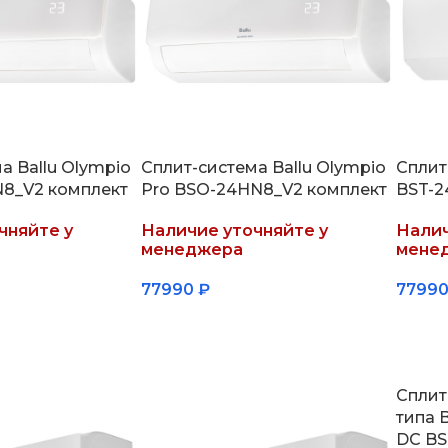
а Ballu Olympio
Сплит-система Ballu Olympio
Сплит
N8_V2 комплект
Pro BSO-24HN8_V2 комплект
BST-2
чняйте у
Наличие уточняйте у
Налич
менеджера
мене
77990
₽
7799
Подробнее
Подр
Сплит
типа B
DC BS