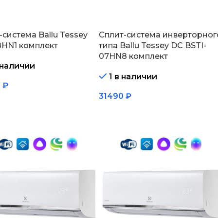
-система Ballu Tessey
Сплит-система инверторног
8HN1 комплект
типа Ballu Tessey DC BSTI-
07HN8 комплект
 наличии
1 в наличии
0
₽
31490
₽
зину
В корзину