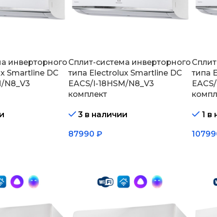
ма инверторного
Сплит-система инверторного
Сплит
ux Smartline DC
типа Electrolux Smartline DC
типа E
M/N8_V3
EACS/I-18HSM/N8_V3
EACS/
комплект
компл
и
3 в наличии
1 в
87990
₽
1079
В корзину
В кор