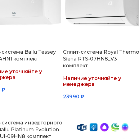
-система Ballu Tessey
Сплит-система Royal Therm
4HN1 комплект
Siena RTS-07HN8_V3
комплект
ие уточняйте у
джера
Наличие уточняйте у
менеджера
0
₽
23990
₽
обнее
Подробнее
-система инверторного
allu Platinum Evolution
UI-09HN8 комплект