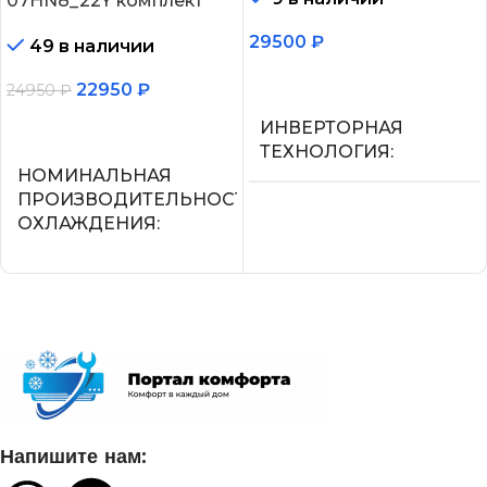
07HN8_22Y комплект
29500
₽
49 в наличии
В корзину
22950
₽
24950
₽
В корзину
ИНВЕРТОРНАЯ
ТЕХНОЛОГИЯ
НОМИНАЛЬНАЯ
ПРОИЗВОДИТЕЛЬНОСТЬ
Нет
ОХЛАЖДЕНИЯ
МАКС.
2.05
ПРОИЗВОДИТЕЛЬНОС
ОХЛАЖДЕНИЯ (1)
СЕТЕВОЙ КАБЕЛЬ
2,25
УПРАВЛЕНИЕ C МОБИЛЬНОГО
ПРИЛОЖЕНИЯ ПО WI-FI
ПОТРЕБЛЯЕМАЯ
Напишите нам:
МОЩНОСТЬ В РЕЖИМЕ
ОХЛАЖДЕНИЯ
Нет