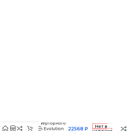
ВЫСОТА ВНУТР. БЛОКА
ВЫСОТА ВНЕШНЕГО БЛОКА
0.495
МАКС. РАБОЧАЯ
ТЕМПЕРАТУРА ВОЗДУХА ДЛЯ
ВНЕШНЕГО БЛОКА
43
МАКС. РАСХОД ВОЗДУХА
Сплит-система инверторного
ПАМЯТЬ ЗАДАННЫХ
Нет в
типа Ballu Platinum Evolution
22568
₽