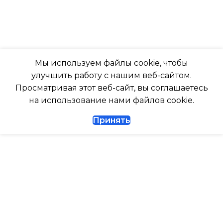
ДО
ПОДСВЕТКА ДИСПЛЕЯ
23
ТАЙМЕР НА ОТКЛЮЧЕНИЕ
ВЫСОТА ВНУТР. БЛОКА
Мы используем файлы cookie, чтобы
улучшить работу с нашим веб-сайтом.
Да
316
Просматривая этот веб-сайт, вы соглашаетесь
на использование нами файлов cookie.
ДИАМЕТР ТРУБ (ЖИДКОСТЬ)
ГЛУБИНА ВНУТР. БЛОК
Принять
1/4
247
ДИАМЕТР ТРУБ (ГАЗ)
ГЛУБИНА ВНЕШНЕГО
БЛОКА
ТАЙМЕР НА ВКЛЮЧЕНИЕ
Да
327
ГАРАНТИЙНЫЙ ДОКУМЕНТ