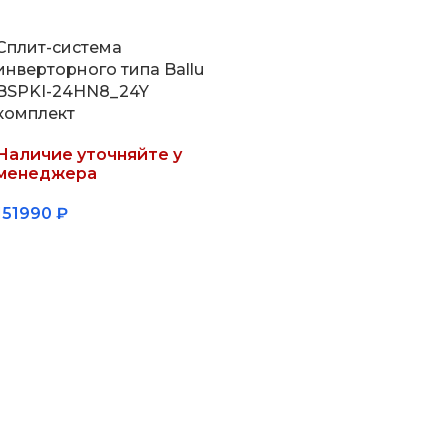
Сплит-система
инверторного типа Ballu
BSPKI-24HN8_24Y
комплект
Наличие уточняйте у
менеджера
151990
₽
Подробнее