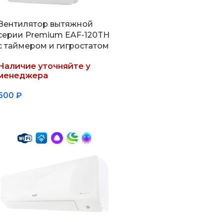
Вентилятор вытяжной
серии Premium EAF-120TH
с таймером и гигростатом
Наличие уточняйте у
менеджера
600
₽
Подробнее