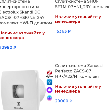
Сплит-система
Сплит-система SHUFT
инверторного типа
SFTM-07HN1_23Y комплек
Electrolux Skandi DC
Наличие уточняйте у
EACS/I-07HSK/N3_24Y
менеджера
комплект с Wi-Fi донглом
15363
₽
Наличие уточняйте у
менеджера
Подробнее
42990
₽
Подробнее
Сплит-система Zanussi
Perfecto ZACS-07
HPF/A22/N1 комплект
Наличие уточняйте у
менеджера
29000
₽
Подробнее