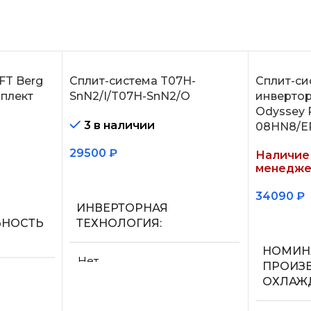
FT Berg
Сплит-система T07H-
Сплит-си
плект
SnN2/I/T07H-SnN2/O
инвертор
Odyssey 
3 в наличии
08HN8/E
29500
₽
Наличие 
менедже
В корзину
34090
₽
ИНВЕРТОРНАЯ
Подробн
ЬНОСТЬ
ТЕХНОЛОГИЯ
НОМИН
Нет
ПРОИЗ
ОХЛАЖ
МАКС.