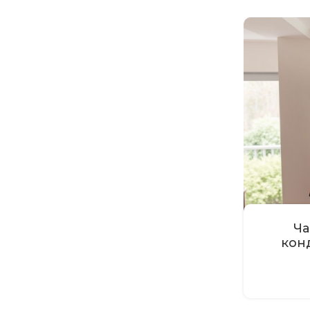
Ча
кон