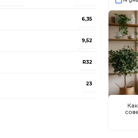
14 дн
6,35
9,52
R32
23
Как
сов