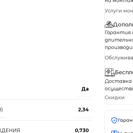
на монтаж
Услуги мо
Допол
Гарантия 
длительно
производи
Обслужив
Бесп
Доставка 
осуществл
Да
Скидки
)
2,34
Гаран
ЖДЕНИЯ
0,730