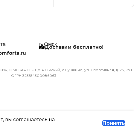
УПРАВЛЕНИЕ ГОЛОСОМ
СЕТЕВОЙ КАБЕЛЬ
Й КАБЕЛЬ
УПРАВЛЕНИЕ C МОБИЛЬНО
ЛЕНИЕ C МОБИЛЬНОГО
чта
г. Омск
ПРИЛОЖЕНИЯ ПО WI-FI
ЕНИЯ ПО WI-FI
Доставим бесплатно!
omforta.ru
Опция доступна при
оступна при
подключении съемного Wi-Fi
ении съемного Wi-Fi
Я, ОМСКАЯ ОБЛ.,р-н Омский, с.Пушкино, ул. Спортивная, д. 23, кв.1
модуля
ОГРН 323554300086063
МАССА ТОВАРА С УПАКОВК
МА
(БРУТТО)
ИАГНОСТИКИ
РАВНОСТИ
38
т, вы соглашаетесь на
Принять
МИН. РАБОЧАЯ ТЕМПЕРАТУ