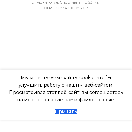
ВОЗДУХА ДЛЯ ВНЕШНЕГО
с.Пушкино, ул. Спортивная, д. 23, кв.1
ОГРН 323554300086063
БЛОКА
ПОДСВЕТКА ДИСПЛЕЯ
-7
ТАЙМЕР НА ОТКЛЮЧЕН
ПОДСВЕТКА ДИСПЛЕЯ
Да
ТАЙМЕР НА ОТКЛЮЧЕНИЕ
РАБОТАЕТ С МАРУСЕЙ
Да
Мы используем файлы cookie, чтобы
РАБОТАЕТ С АЛИСОЙ
улучшить работу с нашим веб-сайтом.
ДИАМЕТР ТРУБ (ЖИДКОСТЬ)
Просматривая этот веб-сайт, вы соглашаетесь
ТАЙМЕР НА ВКЛЮЧЕНИ
на использование нами файлов cookie.
1/4
Принять
ВЫСОТА ВНУТР. БЛОКА
ДИАМЕТР ТРУБ (ГАЗ)
ВЫСОТА ВНЕШНЕГО БЛ