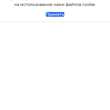
ДИАМЕТР ТРУБ (ЖИДКОСТЬ)
на использование нами файлов cookie.
ТАЙМЕР НА ВКЛЮЧЕНИ
Принять
1/4
ВЫСОТА ВНУТР. БЛОКА
ДИАМЕТР ТРУБ (ГАЗ)
ВЫСОТА ВНЕШНЕГО БЛ
ТАЙМЕР НА ВКЛЮЧЕНИЕ
Да
0.462
ГАРАНТИЙНЫЙ ДОКУМЕНТ
МАКС. РАБОЧАЯ
ТЕМПЕРАТУРА ВОЗДУХ
ВЫСОТА ВНУТР. БЛОКА
ВНЕШНЕГО БЛОКА
ВЫСОТА ВНЕШНЕГО БЛОКА
43
0.495
МАКС. РАСХОД ВОЗДУХ