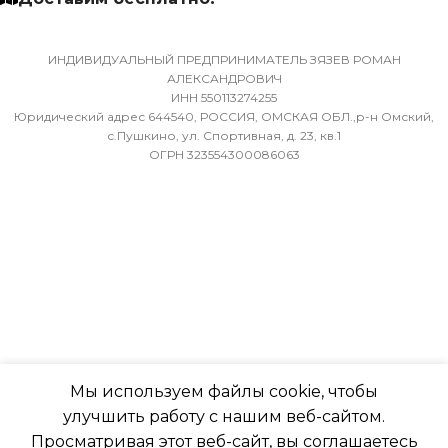
МАССА ТОВАРА С УПАКОВКОЙ
(БРУТТО)
МИН. РАБОЧАЯ ТЕМПЕР
ВОЗДУХА ДЛЯ ВНЕШНЕ
ИНДИВИДУАЛЬНЫЙ ПРЕДПРИНИМАТЕЛЬ ЗЯЗЕВ РОМАН
36
АЛЕКСАНДРОВИЧ
БЛОКА
ИНН 550113274255
Юридический адрес 644540, РОССИЯ, ОМСКАЯ ОБЛ.,р-н Омский,
МИН. РАБОЧАЯ ТЕМПЕРАТУРА
-7
с.Пушкино, ул. Спортивная, д. 23, кв.1
ОГРН 323554300086063
ВОЗДУХА ДЛЯ ВНЕШНЕГО
БЛОКА
ПОДСВЕТКА ДИСПЛЕЯ
-7
ТАЙМЕР НА ОТКЛЮЧЕН
ПОДСВЕТКА ДИСПЛЕЯ
Да
ТАЙМЕР НА ОТКЛЮЧЕНИЕ
РАБОТАЕТ С МАРУСЕЙ
Мы используем файлы cookie, чтобы
Да
улучшить работу с нашим веб-сайтом.
РАБОТАЕТ С АЛИСОЙ
Просматривая этот веб-сайт, вы соглашаетесь