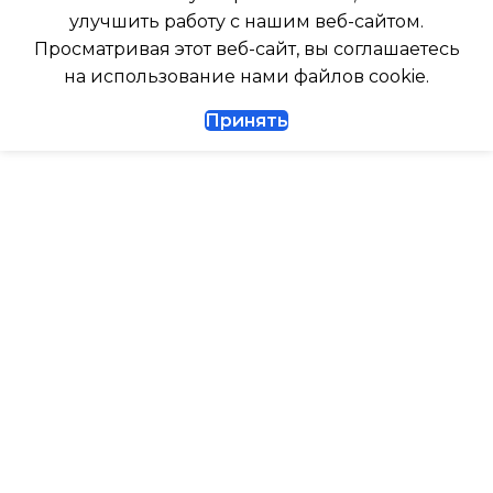
РАБОТАЕТ С АЛИСОЙ
улучшить работу с нашим веб-сайтом.
Просматривая этот веб-сайт, вы соглашаетесь
ДИАМЕТР ТРУБ (ЖИДКОСТЬ)
на использование нами файлов cookie.
ТАЙМЕР НА ВКЛЮЧЕНИ
1/4
Принять
ВЫСОТА ВНУТР. БЛОКА
ДИАМЕТР ТРУБ (ГАЗ)
ВЫСОТА ВНЕШНЕГО БЛ
ТАЙМЕР НА ВКЛЮЧЕНИЕ
Да
0.462
ГАРАНТИЙНЫЙ ДОКУМЕНТ
МАКС. РАБОЧАЯ
ТЕМПЕРАТУРА ВОЗДУХ
ВЫСОТА ВНУТР. БЛОКА
ВНЕШНЕГО БЛОКА
ВЫСОТА ВНЕШНЕГО БЛОКА
43