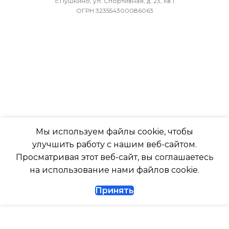
с.Пушкино, ул. Спортивная, д. 23, кв.1
ОГРН 323554300086063
МИН. РАБОЧАЯ ТЕМПЕРАТУРА
ХЛАДАГЕНТ
R410A
ВОЗДУХА ДЛЯ ВНЕШНЕГО
БЛОКА
ЭФФЕКТИВЕН ДЛЯ
ПОМЕЩ. ПЛОЩАДЬЮ
-7
ДО
ПОДСВЕТКА ДИСПЛЕЯ
23
ТАЙМЕР НА ОТКЛЮЧЕНИЕ
ВЫСОТА ВНУТР. БЛОКА
Мы используем файлы cookie, чтобы
улучшить работу с нашим веб-сайтом.
Да
316
Просматривая этот веб-сайт, вы соглашаетесь
на использование нами файлов cookie.
ДИАМЕТР ТРУБ (ЖИДКОСТЬ)
ГЛУБИНА ВНУТР. БЛОК
Принять
1/4
247