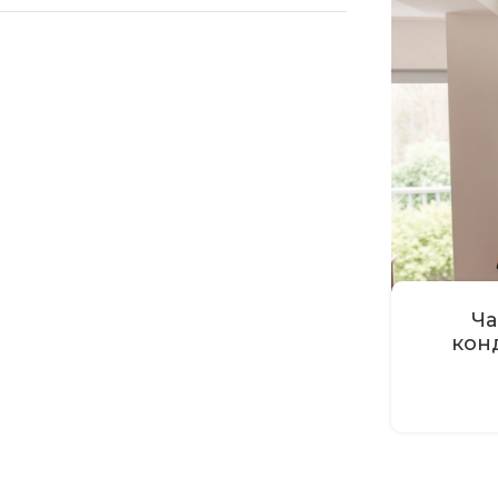
Ча
кон