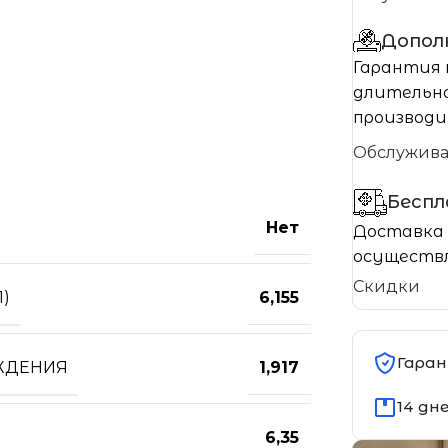
Допол
Гарантия 
длительно
производи
Обслужив
Бесп
Нет
Доставка 
осуществл
Скидки
)
6,155
Гаран
ЖДЕНИЯ
1,917
14 дн
6,35