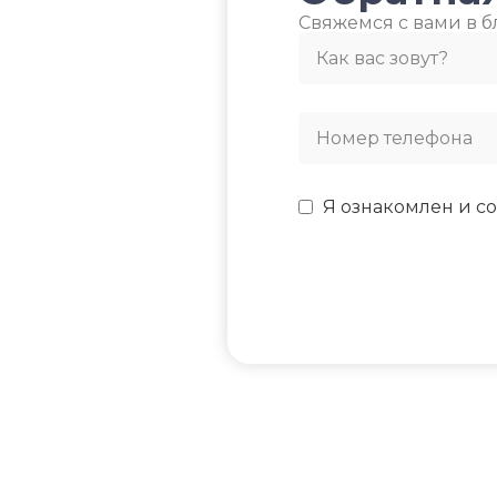
Свяжемся с вами в 
МИН. РАБОЧАЯ ТЕМПЕРАТУРА
ХЛАДАГЕНТ
R4
ВОЗДУХА ДЛЯ ВНЕШНЕГО
БЛОКА
ЭФФЕКТИВЕН ДЛ
ПОМЕЩ. ПЛОЩА
-7
ДО
Я ознакомлен и со
ПОДСВЕТКА ДИСПЛЕЯ
23
ТАЙМЕР НА ОТКЛЮЧЕНИЕ
ВЫСОТА ВНУТР. 
Да
316
ДИАМЕТР ТРУБ (ЖИДКОСТЬ)
ГЛУБИНА ВНУТР.
1/4
247