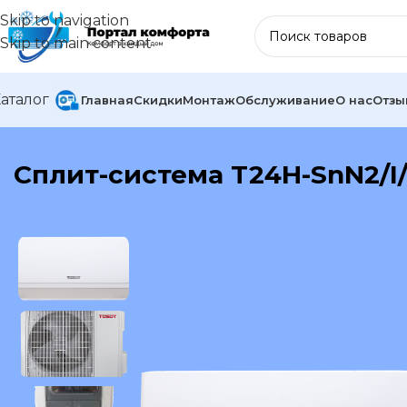
Skip to navigation
Skip to main content
аталог
Главная
Скидки
Монтаж
Обслуживание
О нас
Отзы
В каталог
Сплит-система T24H-SnN2/I