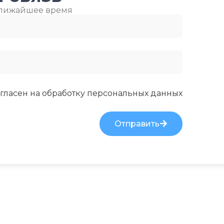
ближайшее время
-7
28.6
10A
ПОДСВЕТКА ДИСПЛЕЯ
МИН. Р
Я
ВОЗДУХ
ДЬЮ
БЛОКА
ТАЙМЕР НА ОТКЛЮЧЕНИЕ
гласен на обработку
персональных данных
-15
Да
Отправить
ПОДСВ
БЛОКА
РАБОТАЕТ С МАРУСЕЙ
ТАЙМЕР
РАБОТАЕТ С АЛИСОЙ
Да
 БЛОКА
ТАЙМЕР НА ВКЛЮЧЕНИЕ
Да
РАБОТА
ВЫСОТА ВНУТР. БЛОКА