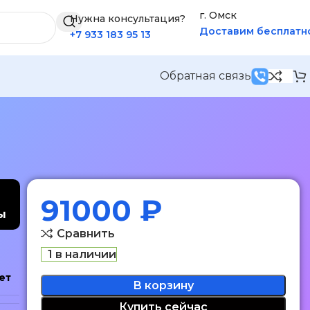
г. Омск
Нужна консультация?
Доставим бесплатн
+7 933 183 95 13
Обратная связь
91000
₽
ы
Сравнить
1 в наличии
ет
В корзину
Купить сейчас