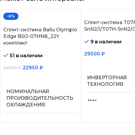
-8%
Сплит-система T07
SnN2/I/T07H-SnN2/
Сплит-система Ballu Olympio
Edge BSO-07HN8_22Y
9 в наличии
комплект
29500
₽
51 в наличии
В корзину
22950
₽
24950
₽
ИНВЕРТОРНАЯ
В корзину
ТЕХНОЛОГИЯ
НОМИНАЛЬНАЯ
ПРОИЗВОДИТЕЛЬНОСТЬ
Нет
ОХЛАЖДЕНИЯ
МАКС.
2.05
ПРОИЗВОДИТЕЛ
ОХЛАЖДЕНИЯ (1)