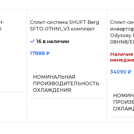
H-
Сплит-система SHUFT Berg
Сплит-си
O
SFTO-07HN1_V3 комплект
инвертор
Odyssey 
16 в наличии
08HN8/E
17888
₽
Наличие 
менедже
В корзину
34090
₽
НОМИНАЛЬНАЯ
Подробн
ПРОИЗВОДИТЕЛЬНОСТЬ
ОХЛАЖДЕНИЯ
НОМИН
ПРОИЗ
2.2
ОХЛАЖ
ЬНОСТЬ
УПРАВЛЕНИЕ ГОЛОСОМ
2.05