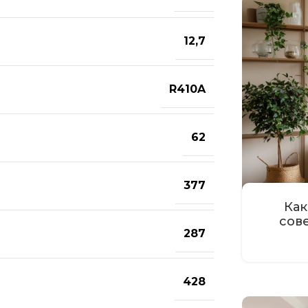
12,7
R410A
62
377
Как
сов
287
428