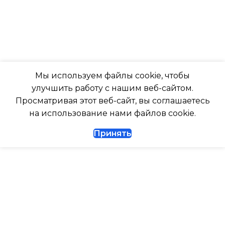
ПОДСВЕТКА ДИСПЛЕЯ
Да
ТАЙМЕР НА ОТКЛЮЧЕНИЕ
РАБОТАЕТ С МАРУСЕЙ
Да
Мы используем файлы cookie, чтобы
РАБОТАЕТ С АЛИСОЙ
улучшить работу с нашим веб-сайтом.
ДИАМЕТР ТРУБ (ЖИДКОСТЬ)
Просматривая этот веб-сайт, вы соглашаетесь
ТАЙМЕР НА ВКЛЮЧЕНИ
на использование нами файлов cookie.
1/4
Принять
ВЫСОТА ВНУТР. БЛОКА
ДИАМЕТР ТРУБ (ГАЗ)
ВЫСОТА ВНЕШНЕГО БЛ
ТАЙМЕР НА ВКЛЮЧЕНИЕ
Да
0.462
ГАРАНТИЙНЫЙ ДОКУМЕНТ
МАКС. РАБОЧАЯ