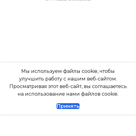
ПОДСВЕТКА ДИСПЛЕЯ
-7
ТАЙМЕР НА ОТКЛЮЧЕН
ПОДСВЕТКА ДИСПЛЕЯ
Да
ТАЙМЕР НА ОТКЛЮЧЕНИЕ
РАБОТАЕТ С МАРУСЕЙ
Да
Мы используем файлы cookie, чтобы
РАБОТАЕТ С АЛИСОЙ
улучшить работу с нашим веб-сайтом.
ДИАМЕТР ТРУБ (ЖИДКОСТЬ)
Просматривая этот веб-сайт, вы соглашаетесь
ТАЙМЕР НА ВКЛЮЧЕНИ
на использование нами файлов cookie.
1/4
Принять
ВЫСОТА ВНУТР. БЛОКА
ДИАМЕТР ТРУБ (ГАЗ)
ВЫСОТА ВНЕШНЕГО БЛ
ТАЙМЕР НА ВКЛЮЧЕНИЕ
Да