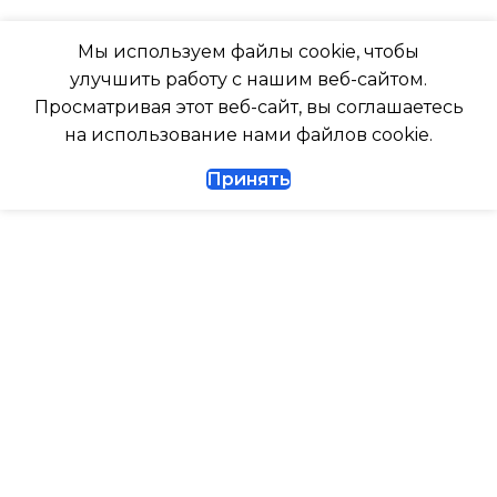
ТАЙМЕР НА ОТКЛЮЧЕНИЕ
РАБОТАЕТ С МАРУСЕЙ
Мы используем файлы cookie, чтобы
Да
улучшить работу с нашим веб-сайтом.
РАБОТАЕТ С АЛИСОЙ
Просматривая этот веб-сайт, вы соглашаетесь
ДИАМЕТР ТРУБ (ЖИДКОСТЬ)
на использование нами файлов cookie.
ТАЙМЕР НА ВКЛЮЧЕНИ
Принять
1/4
ВЫСОТА ВНУТР. БЛОКА
ДИАМЕТР ТРУБ (ГАЗ)
ВЫСОТА ВНЕШНЕГО БЛ
ТАЙМЕР НА ВКЛЮЧЕНИЕ
Да
0.462
ГАРАНТИЙНЫЙ ДОКУМЕНТ
МАКС. РАБОЧАЯ
ТЕМПЕРАТУРА ВОЗДУХ
ВЫСОТА ВНУТР. БЛОКА
ВНЕШНЕГО БЛОКА