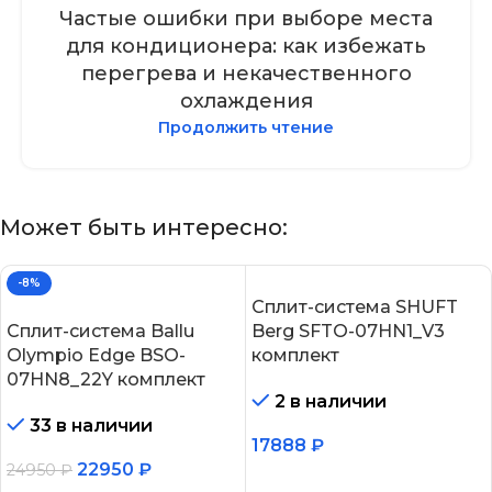
Частые ошибки при выборе места
для кондиционера: как избежать
перегрева и некачественного
охлаждения
Продолжить чтение
Может быть интересно:
-8%
Сплит-система SHUFT
Сплит-система Ballu
Berg SFTO-07HN1_V3
Olympio Edge BSO-
комплект
07HN8_22Y комплект
2 в наличии
33 в наличии
17888
₽
22950
₽
24950
₽
В корзину