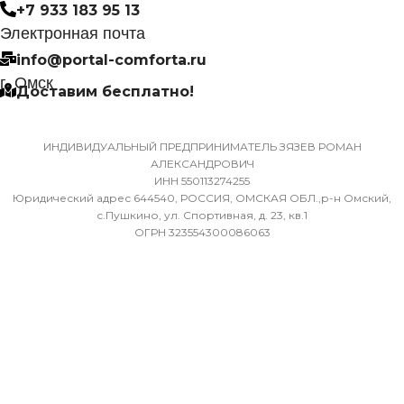
МАССА ТОВАРА С УПА
+7 933 183 95 13
(БРУТТО)
Электронная почта
Да
info@portal-comforta.ru
32
г. Омск
Доставим бесплатно!
МАССА ТОВАРА С УПАКОВКОЙ
(БРУТТО)
МИН. РАБОЧАЯ ТЕМПЕР
ВОЗДУХА ДЛЯ ВНЕШНЕ
ИНДИВИДУАЛЬНЫЙ ПРЕДПРИНИМАТЕЛЬ ЗЯЗЕВ РОМАН
36
АЛЕКСАНДРОВИЧ
БЛОКА
ИНН 550113274255
Юридический адрес 644540, РОССИЯ, ОМСКАЯ ОБЛ.,р-н Омский,
МИН. РАБОЧАЯ ТЕМПЕРАТУРА
-7
с.Пушкино, ул. Спортивная, д. 23, кв.1
ОГРН 323554300086063
ВОЗДУХА ДЛЯ ВНЕШНЕГО
БЛОКА
ПОДСВЕТКА ДИСПЛЕЯ
-7
ТАЙМЕР НА ОТКЛЮЧЕН
ПОДСВЕТКА ДИСПЛЕЯ
Да