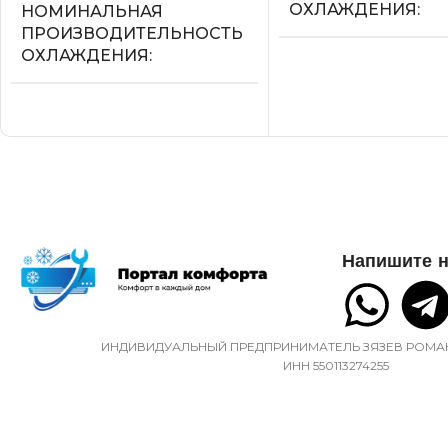
ОХЛАЖДЕНИЯ
НОМИНАЛЬНАЯ
ПРОИЗВОДИТЕЛЬНОСТЬ
ОХЛАЖДЕНИЯ
2.2
2.05
УПРАВЛЕНИЕ ГО
СЕТЕВОЙ КАБЕЛЬ
СЕТЕВОЙ КАБЕЛЬ
УПРАВЛЕНИЕ C МОБИЛЬНОГО
УПРАВЛЕНИЕ C 
ПРИЛОЖЕНИЯ ПО WI-FI
Напишите н
ПРИЛОЖЕНИЯ ПО 
Нет
Опция доступна п
подключении съемн
ИНДИВИДУАЛЬНЫЙ ПРЕДПРИНИМАТЕЛЬ ЗЯЗЕВ РОМА
модуля
СИСТЕМА
ИНН 550113274255
САМОДИАГНОСТИКИ
НЕИСПРАВНОСТИ
МАССА ТОВАРА С
(БРУТТО)