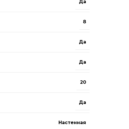
Да
8
Да
Да
20
Да
Настенная