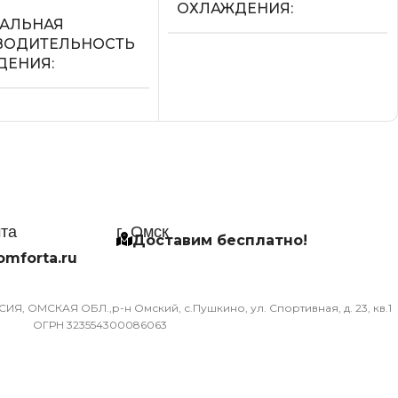
ОХЛАЖДЕНИЯ
АЛЬНАЯ
ВОДИТЕЛЬНОСТЬ
3.6
ДЕНИЯ
УПРАВЛЕНИЕ ГОЛОСОМ
СЕТЕВОЙ КАБЕЛЬ
Й КАБЕЛЬ
УПРАВЛЕНИЕ C МОБИЛЬНО
ЛЕНИЕ C МОБИЛЬНОГО
чта
г. Омск
ПРИЛОЖЕНИЯ ПО WI-FI
ЕНИЯ ПО WI-FI
Доставим бесплатно!
omforta.ru
Опция доступна при
оступна при
подключении съемного Wi-Fi
ении съемного Wi-Fi
Я, ОМСКАЯ ОБЛ.,р-н Омский, с.Пушкино, ул. Спортивная, д. 23, кв.1
модуля
ОГРН 323554300086063
МАССА ТОВАРА С УПАКОВК
МА
(БРУТТО)
ИАГНОСТИКИ