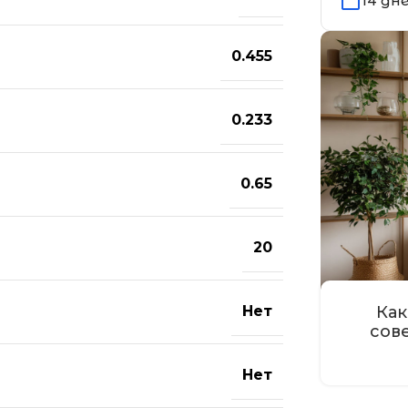
14 дн
0.455
0.233
0.65
20
Нет
Как
сов
Нет