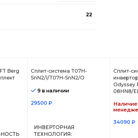
22
FT Berg
Сплит-система T07H-
Сплит-си
плект
SnN2/I/T07H-SnN2/O
инвертор
Odyssey 
9 в наличии
08HN8/E
29500
₽
Наличие 
менедже
В корзину
34090
₽
ИНВЕРТОРНАЯ
Подробн
ЬНОСТЬ
ТЕХНОЛОГИЯ