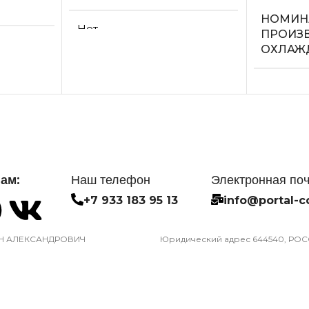
НОМИН
Нет
ПРОИЗ
ОХЛАЖ
МАКС.
ЛОСОМ
ПРОИЗВОДИТЕЛЬНОСТЬ
2.05
ОХЛАЖДЕНИЯ (1)
СЕТЕВО
2,25
МОБИЛЬНОГО
УПРАВ
ПОТРЕБЛЯЕМАЯ
ам:
Наш телефон
Электронная по
WI-FI
ПРИЛОЖ
МОЩНОСТЬ В РЕЖИМЕ
+7 933 183 95 13
info@portal-c
ОХЛАЖДЕНИЯ
ри
Опция д
ого Wi-Fi
подключ
Н АЛЕКСАНДРОВИЧ
Юридический адрес 644540, РОССИ
0,700
модуля
ДИАМЕТР ТРУБ
 УПАКОВКОЙ
СИСТЕ
(ЖИДКОСТЬ)
САМОД