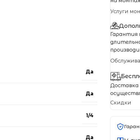
на монтаж
Услуги мо
Допол
Гарантия 
длительно
производи
Обслужив
Да
Бесп
Доставка 
осуществл
Да
Скидки
1/4
Гаран
Да