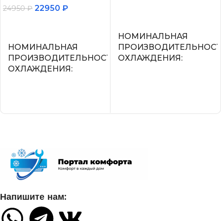
22950
₽
24950
₽
В корзину
В корзину
НОМИНАЛЬНАЯ
НОМИНАЛЬНАЯ
ПРОИЗВОДИТЕЛЬНОС
ПРОИЗВОДИТЕЛЬНОСТЬ
ОХЛАЖДЕНИЯ
ОХЛАЖДЕНИЯ
2.2
2.05
УПРАВЛЕНИЕ ГОЛОСО
СЕТЕВОЙ КАБЕЛЬ
СЕТЕВОЙ КАБЕЛЬ
УПРАВЛЕНИЕ C МОБИЛЬНОГО
ПРИЛОЖЕНИЯ ПО WI-FI
УПРАВЛЕНИЕ C МОБИ
ПРИЛОЖЕНИЯ ПО WI-FI
Нет
Напишите нам:
Опция доступна при подклю
СИСТЕМА
съемного Wi-Fi модуля