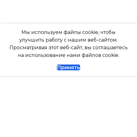
ТАЙМЕР НА ОТКЛЮЧЕНИЕ
РАБОТАЕТ С МАРУСЕЙ
Да
Мы используем файлы cookie, чтобы
РАБОТАЕТ С АЛИСОЙ
улучшить работу с нашим веб-сайтом.
ДИАМЕТР ТРУБ (ЖИДКОСТЬ)
Просматривая этот веб-сайт, вы соглашаетесь
ТАЙМЕР НА ВКЛЮЧЕНИ
на использование нами файлов cookie.
1/4
Принять
ВЫСОТА ВНУТР. БЛОКА
ДИАМЕТР ТРУБ (ГАЗ)
ВЫСОТА ВНЕШНЕГО БЛ
ТАЙМЕР НА ВКЛЮЧЕНИЕ
Да
0.462
ГАРАНТИЙНЫЙ ДОКУМЕНТ
МАКС. РАБОЧАЯ
ТЕМПЕРАТУРА ВОЗДУХ
ВЫСОТА ВНУТР. БЛОКА
ВНЕШНЕГО БЛОКА