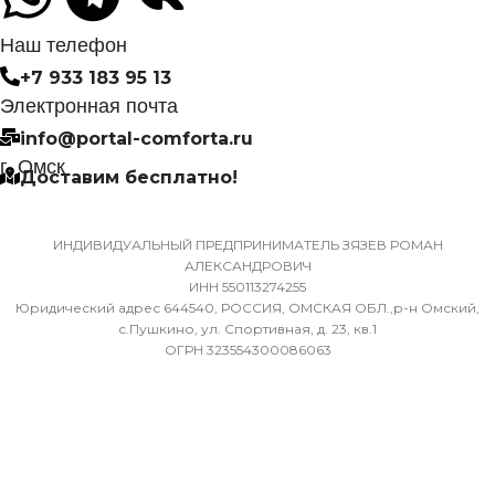
САМОДИАГНОСТИКИ
НЕИСПРАВНОСТИ
Наш телефон
МАССА ТОВАРА С УПА
(БРУТТО)
+7 933 183 95 13
Да
Электронная почта
32
info@portal-comforta.ru
МАССА ТОВАРА С УПАКОВКОЙ
г. Омск
Доставим бесплатно!
(БРУТТО)
МИН. РАБОЧАЯ ТЕМПЕР
ВОЗДУХА ДЛЯ ВНЕШНЕ
36
БЛОКА
ИНДИВИДУАЛЬНЫЙ ПРЕДПРИНИМАТЕЛЬ ЗЯЗЕВ РОМАН
АЛЕКСАНДРОВИЧ
ИНН 550113274255
МИН. РАБОЧАЯ ТЕМПЕРАТУРА
-7
Юридический адрес 644540, РОССИЯ, ОМСКАЯ ОБЛ.,р-н Омский,
ВОЗДУХА ДЛЯ ВНЕШНЕГО
с.Пушкино, ул. Спортивная, д. 23, кв.1
ОГРН 323554300086063
БЛОКА
ПОДСВЕТКА ДИСПЛЕЯ
-7
ТАЙМЕР НА ОТКЛЮЧЕН
ПОДСВЕТКА ДИСПЛЕЯ
Да