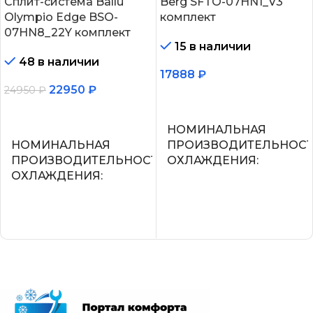
Сплит-система Ballu
Berg SFTO-07HN1_V3
Olympio Edge BSO-
комплект
07HN8_22Y комплект
15 в наличии
48 в наличии
17888
₽
22950
₽
24950
₽
В корзину
В корзину
НОМИНАЛЬНАЯ
НОМИНАЛЬНАЯ
ПРОИЗВОДИТЕЛЬНОС
ПРОИЗВОДИТЕЛЬНОСТЬ
ОХЛАЖДЕНИЯ
ОХЛАЖДЕНИЯ
2.2
2.05
УПРАВЛЕНИЕ ГОЛОСО
СЕТЕВОЙ КАБЕЛЬ
СЕТЕВОЙ КАБЕЛЬ
УПРАВЛЕНИЕ C МОБИЛЬНОГО
ПРИЛОЖЕНИЯ ПО WI-FI