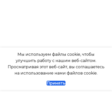
-7
ТАЙМЕР НА ОТКЛЮЧЕН
ПОДСВЕТКА ДИСПЛЕЯ
Да
ТАЙМЕР НА ОТКЛЮЧЕНИЕ
РАБОТАЕТ С МАРУСЕЙ
Да
Мы используем файлы cookie, чтобы
РАБОТАЕТ С АЛИСОЙ
улучшить работу с нашим веб-сайтом.
ДИАМЕТР ТРУБ (ЖИДКОСТЬ)
Просматривая этот веб-сайт, вы соглашаетесь
ТАЙМЕР НА ВКЛЮЧЕНИ
на использование нами файлов cookie.
1/4
Принять
ВЫСОТА ВНУТР. БЛОКА
ДИАМЕТР ТРУБ (ГАЗ)
ВЫСОТА ВНЕШНЕГО БЛ
ТАЙМЕР НА ВКЛЮЧЕНИЕ
Да