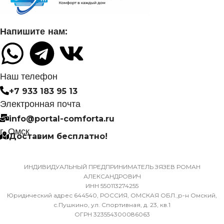
УПРАВЛЕНИЕ C МОБИ
ПРИЛОЖЕНИЯ ПО WI-FI
Нет
Напишите нам:
Опция доступна при подклю
СИСТЕМА
съемного Wi-Fi модуля
САМОДИАГНОСТИКИ
НЕИСПРАВНОСТИ
Наш телефон
МАССА ТОВАРА С УПА
(БРУТТО)
+7 933 183 95 13
Да
Электронная почта
32
info@portal-comforta.ru
МАССА ТОВАРА С УПАКОВКОЙ
г. Омск
Доставим бесплатно!
(БРУТТО)
МИН. РАБОЧАЯ ТЕМПЕР
ВОЗДУХА ДЛЯ ВНЕШНЕ
36
БЛОКА
ИНДИВИДУАЛЬНЫЙ ПРЕДПРИНИМАТЕЛЬ ЗЯЗЕВ РОМАН
АЛЕКСАНДРОВИЧ
ИНН 550113274255
МИН. РАБОЧАЯ ТЕМПЕРАТУРА
-7
Юридический адрес 644540, РОССИЯ, ОМСКАЯ ОБЛ.,р-н Омский,
ВОЗДУХА ДЛЯ ВНЕШНЕГО
с.Пушкино, ул. Спортивная, д. 23, кв.1
ОГРН 323554300086063
БЛОКА
ПОДСВЕТКА ДИСПЛЕЯ