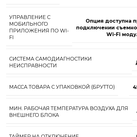
УПРАВЛЕНИЕ C
Опция доступна п
МОБИЛЬНОГО
подключении съемно
ПРИЛОЖЕНИЯ ПО WI-
Wi-Fi моду
FI
СИСТЕМА САМОДИАГНОСТИКИ
НЕИСПРАВНОСТИ
МАССА ТОВАРА С УПАКОВКОЙ (БРУТТО)
4
МИН. РАБОЧАЯ ТЕМПЕРАТУРА ВОЗДУХА ДЛЯ
ВНЕШНЕГО БЛОКА
ТАЙМЕР НА ОТКЛЮЧЕНИЕ