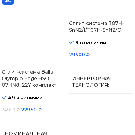
-8%
Сплит-система T07H-
SnN2/I/T07H-SnN2/O
9 в наличии
29500
₽
В корзину
Сплит-система Ballu
Olympio Edge BSO-
ИНВЕРТОРНАЯ
07HN8_22Y комплект
ТЕХНОЛОГИЯ
49 в наличии
Нет
22950
₽
24950
₽
МАКС.
В корзину
ПРОИЗВОДИТЕЛЬНОС
ОХЛАЖДЕНИЯ (1)
НОМИНАЛЬНАЯ