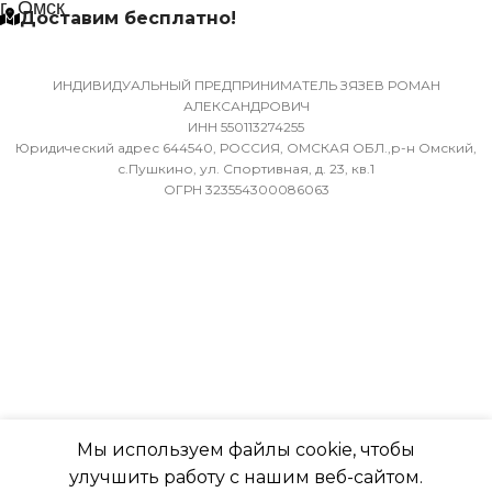
г. Омск
Доставим бесплатно!
ХЛАДАГЕНТ
МАССА ТОВАРА С УПАКОВКОЙ
R410A
(БРУТТО)
ИНДИВИДУАЛЬНЫЙ ПРЕДПРИНИМАТЕЛЬ ЗЯЗЕВ РОМАН
АЛЕКСАНДРОВИЧ
ЭФФЕКТИВЕН ДЛЯ
ИНН 550113274255
36
ПОМЕЩ. ПЛОЩАДЬЮ
Юридический адрес 644540, РОССИЯ, ОМСКАЯ ОБЛ.,р-н Омский,
ДО
с.Пушкино, ул. Спортивная, д. 23, кв.1
ОГРН 323554300086063
МИН. РАБОЧАЯ ТЕМПЕРАТУРА
ВОЗДУХА ДЛЯ ВНЕШНЕГО
23
БЛОКА
ВЫСОТА ВНУТР. БЛОКА
-7
316
ПОДСВЕТКА ДИСПЛЕЯ
ГЛУБИНА ВНУТР. БЛОК
ТАЙМЕР НА ОТКЛЮЧЕНИЕ
Мы используем файлы cookie, чтобы
247
улучшить работу с нашим веб-сайтом.
Да