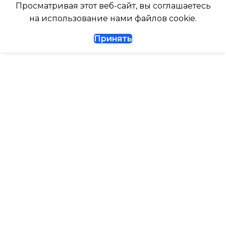
Просматривая этот веб-сайт, вы соглашаетесь
ГЛУБИНА ВНЕШНЕГО
на использование нами файлов cookie.
БЛОКА
ДИАМЕТР ТРУБ (ЖИДКОСТЬ)
Принять
327
1/4
ДИАМЕТР ТРУБ (ГАЗ)
ТАЙМЕР НА ВКЛЮЧЕНИЕ
Да
ГАРАНТИЙНЫЙ ДОКУМЕНТ
ВЫСОТА ВНУТР. БЛОКА
ВЫСОТА ВНЕШНЕГО БЛОКА
0.495