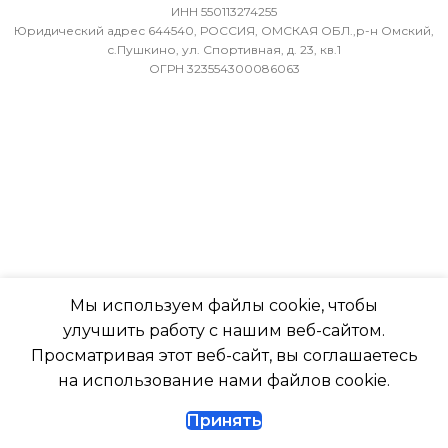
ИНН 550113274255
МИН. РАБОЧАЯ ТЕМПЕРАТУРА
-7
Юридический адрес 644540, РОССИЯ, ОМСКАЯ ОБЛ.,р-н Омский,
ВОЗДУХА ДЛЯ ВНЕШНЕГО
с.Пушкино, ул. Спортивная, д. 23, кв.1
ОГРН 323554300086063
БЛОКА
ПОДСВЕТКА ДИСПЛЕЯ
-7
ТАЙМЕР НА ОТКЛЮЧЕН
ПОДСВЕТКА ДИСПЛЕЯ
Да
ТАЙМЕР НА ОТКЛЮЧЕНИЕ
РАБОТАЕТ С МАРУСЕЙ
Да
Мы используем файлы cookie, чтобы
РАБОТАЕТ С АЛИСОЙ
улучшить работу с нашим веб-сайтом.
ДИАМЕТР ТРУБ (ЖИДКОСТЬ)
Просматривая этот веб-сайт, вы соглашаетесь
ТАЙМЕР НА ВКЛЮЧЕНИ
на использование нами файлов cookie.
1/4
Принять
ВЫСОТА ВНУТР. БЛОКА