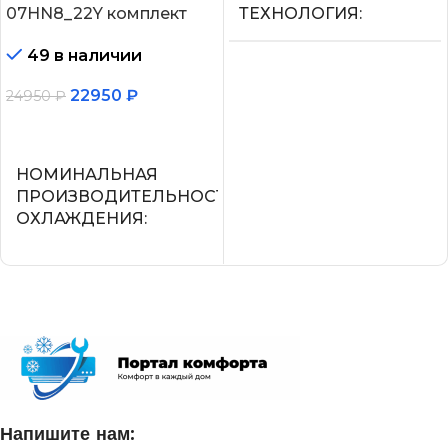
07HN8_22Y комплект
ТЕХНОЛОГИЯ
49 в наличии
Нет
22950
₽
24950
₽
МАКС.
В корзину
ПРОИЗВОДИТЕЛЬНОС
ОХЛАЖДЕНИЯ (1)
НОМИНАЛЬНАЯ
ПРОИЗВОДИТЕЛЬНОСТЬ
ОХЛАЖДЕНИЯ
2,25
2.05
ПОТРЕБЛЯЕМАЯ
МОЩНОСТЬ В РЕЖИМЕ
ОХЛАЖДЕНИЯ
СЕТЕВОЙ КАБЕЛЬ
0,700
УПРАВЛЕНИЕ C МОБИЛЬНОГО
ПРИЛОЖЕНИЯ ПО WI-FI
ДИАМЕТР ТРУБ
Напишите нам: