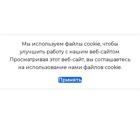
-7
316
ПОДСВЕТКА ДИСПЛЕЯ
ГЛУБИНА ВНУТР. БЛОК
ТАЙМЕР НА ОТКЛЮЧЕНИЕ
Мы используем файлы cookie, чтобы
247
улучшить работу с нашим веб-сайтом.
Да
Просматривая этот веб-сайт, вы соглашаетесь
ГЛУБИНА ВНЕШНЕГО
на использование нами файлов cookie.
БЛОКА
ДИАМЕТР ТРУБ (ЖИДКОСТЬ)
Принять
327
1/4
ДИАМЕТР ТРУБ (ГАЗ)
ТАЙМЕР НА ВКЛЮЧЕНИЕ
Да