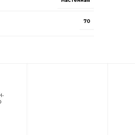
Настенная
70
H-
O