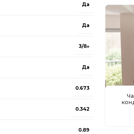
Да
Да
3/8»
Да
0.673
Ча
кон
0.342
0.89