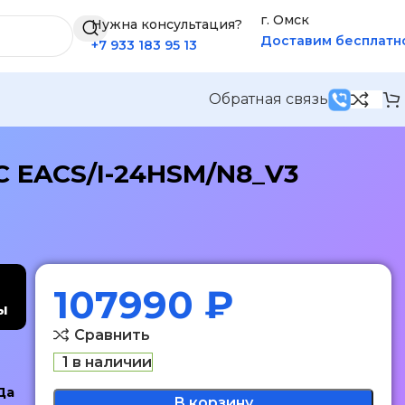
г. Омск
Нужна консультация?
Доставим бесплатн
+7 933 183 95 13
Обратная связь
DC EACS/I-24HSM/N8_V3
107990
₽
ы
Сравнить
1 в наличии
Да
В корзину