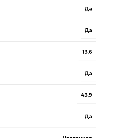
Да
Да
13,6
Да
43,9
Да