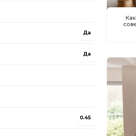
Как
сов
Да
Да
0.45