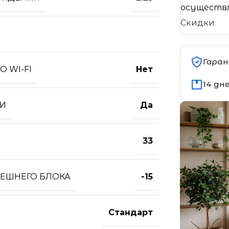
осуществл
Скидки
Гаран
 WI-FI
Нет
14 дн
ТИ
Да
33
НЕШНЕГО БЛОКА
-15
Стандарт