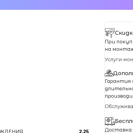
Скидк
При покуп
на монтаж
Услуги мо
Допол
Гарантия 
длительно
производи
Обслужив
Бесп
Доставка 
АЖДЕНИЯ
2.25