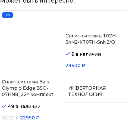
Может быть интересно:
-8%
Сплит-система T07H-
SnN2/I/T07H-SnN2/O
9 в наличии
29500
₽
В корзину
Сплит-система Ballu
Olympio Edge BSO-
ИНВЕРТОРНАЯ
07HN8_22Y комплект
ТЕХНОЛОГИЯ
49 в наличии
Нет
22950
₽
24950
₽
МАКС.
В корзину