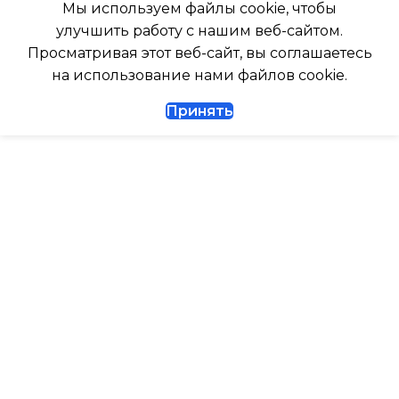
Мы используем файлы cookie, чтобы
247
улучшить работу с нашим веб-сайтом.
Да
Просматривая этот веб-сайт, вы соглашаетесь
ГЛУБИНА ВНЕШНЕГО
на использование нами файлов cookie.
БЛОКА
ДИАМЕТР ТРУБ (ЖИДКОСТЬ)
Принять
327
1/4
ДИАМЕТР ТРУБ (ГАЗ)
ТАЙМЕР НА ВКЛЮЧЕНИЕ
Да
ГАРАНТИЙНЫЙ ДОКУМЕНТ
ВЫСОТА ВНУТР. БЛОКА
ВЫСОТА ВНЕШНЕГО БЛОКА