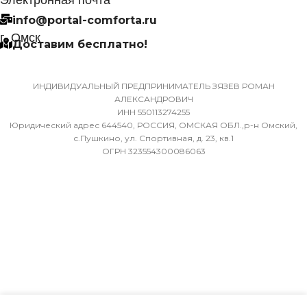
info@portal-comforta.ru
9,52
Да
г. Омск
Доставим бесплатно!
ХЛАДАГЕНТ
МАССА ТОВАРА С УПАКОВКОЙ
R410A
(БРУТТО)
ИНДИВИДУАЛЬНЫЙ ПРЕДПРИНИМАТЕЛЬ ЗЯЗЕВ РОМАН
АЛЕКСАНДРОВИЧ
ЭФФЕКТИВЕН ДЛЯ
ИНН 550113274255
36
ПОМЕЩ. ПЛОЩАДЬЮ
Юридический адрес 644540, РОССИЯ, ОМСКАЯ ОБЛ.,р-н Омский,
ДО
с.Пушкино, ул. Спортивная, д. 23, кв.1
ОГРН 323554300086063
МИН. РАБОЧАЯ ТЕМПЕРАТУРА
ВОЗДУХА ДЛЯ ВНЕШНЕГО
23
БЛОКА
ВЫСОТА ВНУТР. БЛОКА
-7
316
ПОДСВЕТКА ДИСПЛЕЯ
ГЛУБИНА ВНУТР. БЛОК
ТАЙМЕР НА ОТКЛЮЧЕНИЕ