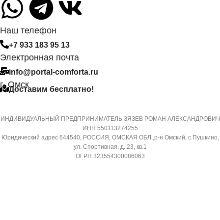
6,35
СИСТЕМА
Наш телефон
САМОДИАГНОСТИКИ
+7 933 183 95 13
ДИАМЕТР ТРУБ (ГАЗ)
НЕИСПРАВНОСТИ
Электронная почта
info@portal-comforta.ru
9,52
Да
г. Омск
Доставим бесплатно!
ХЛАДАГЕНТ
МАССА ТОВАРА С УПАКОВКОЙ
R410A
(БРУТТО)
ИНДИВИДУАЛЬНЫЙ ПРЕДПРИНИМАТЕЛЬ ЗЯЗЕВ РОМАН АЛЕКСАНДРОВИЧ
ИНН 550113274255
ЭФФЕКТИВЕН ДЛЯ
Юридический адрес 644540, РОССИЯ, ОМСКАЯ ОБЛ.,р-н Омский, с.Пушкино,
36
ПОМЕЩ. ПЛОЩАДЬЮ
ул. Спортивная, д. 23, кв.1
ДО
ОГРН 323554300086063
МИН. РАБОЧАЯ ТЕМПЕРАТУРА
ВОЗДУХА ДЛЯ ВНЕШНЕГО
23
БЛОКА
ВЫСОТА ВНУТР. БЛОКА
-7