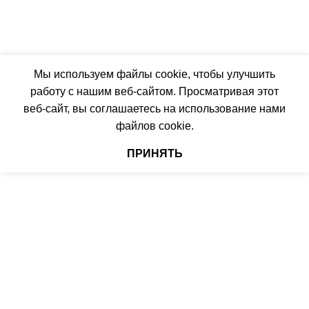
316
ПОДСВЕТКА ДИСПЛЕЯ
ГЛУБИНА ВНУТР. БЛОКА
ТАЙМЕР НА ОТКЛЮЧЕНИЕ
Мы используем файлы cookie, чтобы улучшить
работу с нашим веб-сайтом. Просматривая этот
247
Да
веб-сайт, вы соглашаетесь на использование нами
файлов cookie.
ГЛУБИНА ВНЕШНЕГО
БЛОКА
ДИАМЕТР ТРУБ (ЖИДКОСТЬ)
ПРИНЯТЬ
327
1/4
ДИАМЕТР ТРУБ (ГАЗ)
ТАЙМЕР НА ВКЛЮЧЕНИЕ
Да
ГАРАНТИЙНЫЙ ДОКУМЕНТ