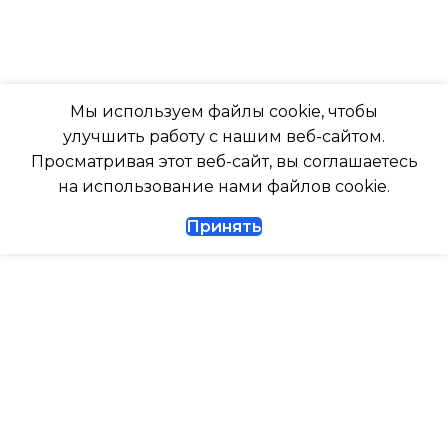
316
ПОДСВЕТКА ДИСПЛЕЯ
ГЛУБИНА ВНУТР. БЛОК
ТАЙМЕР НА ОТКЛЮЧЕНИЕ
Мы используем файлы cookie, чтобы
247
улучшить работу с нашим веб-сайтом.
Да
Просматривая этот веб-сайт, вы соглашаетесь
ГЛУБИНА ВНЕШНЕГО
на использование нами файлов cookie.
БЛОКА
ДИАМЕТР ТРУБ (ЖИДКОСТЬ)
Принять
327
1/4
ДИАМЕТР ТРУБ (ГАЗ)
ТАЙМЕР НА ВКЛЮЧЕНИЕ
Да
ГАРАНТИЙНЫЙ ДОКУМЕНТ