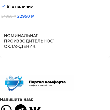
51 в наличии
Нет
22950
₽
24950
₽
МАКС.
В корзину
ПРОИЗВОДИТЕЛЬНОС
ОХЛАЖДЕНИЯ (1)
НОМИНАЛЬНАЯ
ПРОИЗВОДИТЕЛЬНОСТЬ
ОХЛАЖДЕНИЯ
2,25
2.05
ПОТРЕБЛЯЕМАЯ
МОЩНОСТЬ В РЕЖИМЕ
ОХЛАЖДЕНИЯ
СЕТЕВОЙ КАБЕЛЬ
0,700
УПРАВЛЕНИЕ C МОБИЛЬНОГО
ПРИЛОЖЕНИЯ ПО WI-FI
ДИАМЕТР ТРУБ
Напишите нам:
(ЖИДКОСТЬ)
Нет