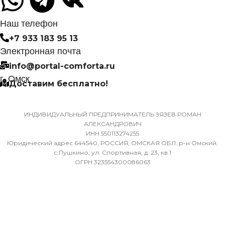
6,35
СИСТЕМА
Наш телефон
САМОДИАГНОСТИКИ
+7 933 183 95 13
ДИАМЕТР ТРУБ (ГАЗ)
НЕИСПРАВНОСТИ
Электронная почта
info@portal-comforta.ru
9,52
Да
г. Омск
Доставим бесплатно!
ХЛАДАГЕНТ
МАССА ТОВАРА С УПАКОВКОЙ
R410A
(БРУТТО)
ИНДИВИДУАЛЬНЫЙ ПРЕДПРИНИМАТЕЛЬ ЗЯЗЕВ РОМАН
АЛЕКСАНДРОВИЧ
ЭФФЕКТИВЕН ДЛЯ
ИНН 550113274255
36
ПОМЕЩ. ПЛОЩАДЬЮ
Юридический адрес 644540, РОССИЯ, ОМСКАЯ ОБЛ.,р-н Омский,
ДО
с.Пушкино, ул. Спортивная, д. 23, кв.1
ОГРН 323554300086063
МИН. РАБОЧАЯ ТЕМПЕРАТУРА
ВОЗДУХА ДЛЯ ВНЕШНЕГО
23
БЛОКА
ВЫСОТА ВНУТР. БЛОКА
-7