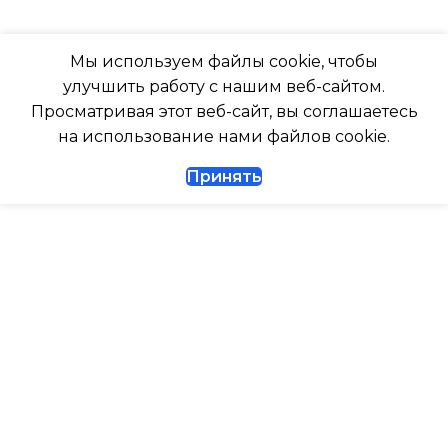
ТАЙМЕР НА ОТКЛЮЧЕНИЕ
РАБОТАЕТ С МАРУСЕЙ
Мы используем файлы cookie, чтобы
Да
улучшить работу с нашим веб-сайтом.
РАБОТАЕТ С АЛИСОЙ
Просматривая этот веб-сайт, вы соглашаетесь
ДИАМЕТР ТРУБ (ЖИДКОСТЬ)
на использование нами файлов cookie.
ТАЙМЕР НА ВКЛЮЧЕНИ
Принять
1/4
ВЫСОТА ВНУТР. БЛОКА
ДИАМЕТР ТРУБ (ГАЗ)
ВЫСОТА ВНЕШНЕГО БЛ
ТАЙМЕР НА ВКЛЮЧЕНИЕ
Да
0.462
ГАРАНТИЙНЫЙ ДОКУМЕНТ
МАКС. РАБОЧАЯ
ТЕМПЕРАТУРА ВОЗДУХ
ВЫСОТА ВНУТР. БЛОКА
ВНЕШНЕГО БЛОКА