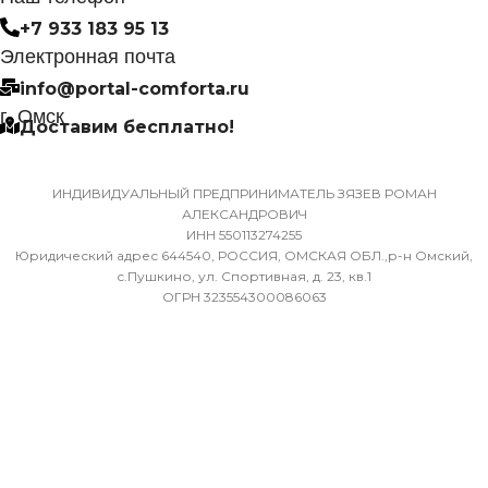
НЕИСПРАВНОСТИ
МАССА ТОВАРА С УПА
+7 933 183 95 13
(БРУТТО)
Электронная почта
Да
info@portal-comforta.ru
32
г. Омск
Доставим бесплатно!
МАССА ТОВАРА С УПАКОВКОЙ
(БРУТТО)
МИН. РАБОЧАЯ ТЕМПЕР
ВОЗДУХА ДЛЯ ВНЕШНЕ
ИНДИВИДУАЛЬНЫЙ ПРЕДПРИНИМАТЕЛЬ ЗЯЗЕВ РОМАН
36
АЛЕКСАНДРОВИЧ
БЛОКА
ИНН 550113274255
Юридический адрес 644540, РОССИЯ, ОМСКАЯ ОБЛ.,р-н Омский,
МИН. РАБОЧАЯ ТЕМПЕРАТУРА
-7
с.Пушкино, ул. Спортивная, д. 23, кв.1
ОГРН 323554300086063
ВОЗДУХА ДЛЯ ВНЕШНЕГО
БЛОКА
ПОДСВЕТКА ДИСПЛЕЯ
-7
ТАЙМЕР НА ОТКЛЮЧЕН
ПОДСВЕТКА ДИСПЛЕЯ
Да