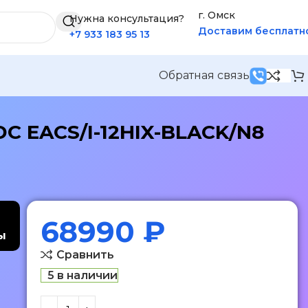
г. Омск
Нужна консультация?
Доставим бесплатн
+7 933 183 95 13
Обратная связь
DC EACS/I-12HIX-BLACK/N8
68990
₽
ы
Сравнить
5 в наличии