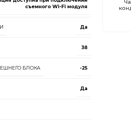
пция доступна при подключении
Ча
съемного Wi-Fi модуля
кон
ТИ
Да
38
НЕШНЕГО БЛОКА
-25
Да