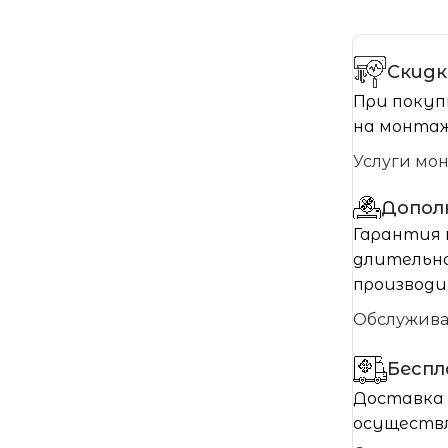
Скидк
При покуп
на монтаж
Услуги мо
Допол
Гарантия 
длительно
производи
Обслужив
Бесп
Доставка 
осуществл