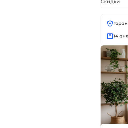
Скидки
Гаран
14 дн