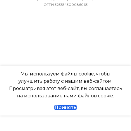
ОГРН 323554300086063
БЛОКА
ПОДСВЕТКА ДИСПЛЕЯ
-7
ТАЙМЕР НА ОТКЛЮЧЕН
ПОДСВЕТКА ДИСПЛЕЯ
Да
ТАЙМЕР НА ОТКЛЮЧЕНИЕ
РАБОТАЕТ С МАРУСЕЙ
Да
Мы используем файлы cookie, чтобы
РАБОТАЕТ С АЛИСОЙ
улучшить работу с нашим веб-сайтом.
ДИАМЕТР ТРУБ (ЖИДКОСТЬ)
Просматривая этот веб-сайт, вы соглашаетесь
ТАЙМЕР НА ВКЛЮЧЕНИ
на использование нами файлов cookie.
1/4
Принять
ВЫСОТА ВНУТР. БЛОКА
ДИАМЕТР ТРУБ (ГАЗ)
ВЫСОТА ВНЕШНЕГО БЛ