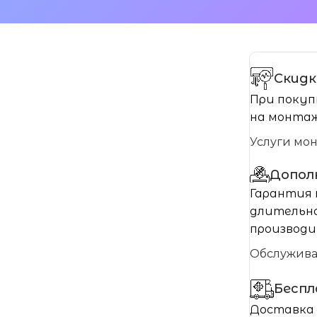
Скидк
При покуп
на монтаж
Услуги мо
Допол
Гарантия 
длительно
производи
Обслужив
Бесп
Доставка 