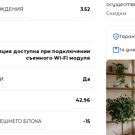
осуществл
АЖДЕНИЯ
3.52
Скидки
Гаран
14 дн
пция доступна при подключении
съемного Wi-Fi модуля
ТИ
Да
42,96
НЕШНЕГО БЛОКА
-15