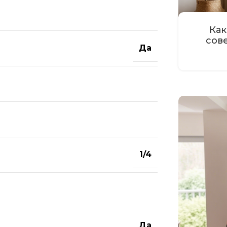
Как
сов
Да
1/4
Да