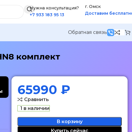
г. Омск
Нужна консультация?
Доставим бесплатн
+7 933 183 95 13
Обратная связь
3HN8 комплект
65990
₽
ы
Сравнить
1 в наличии
В корзину
Купить сейчас