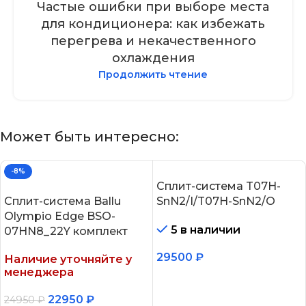
Частые ошибки при выборе места
для кондиционера: как избежать
перегрева и некачественного
охлаждения
Продолжить чтение
Может быть интересно:
-8%
Сплит-система T07H-
Сплит-система Ballu
SnN2/I/T07H-SnN2/O
Olympio Edge BSO-
5 в наличии
07HN8_22Y комплект
29500
₽
Наличие уточняйте у
менеджера
В корзину
22950
₽
24950
₽