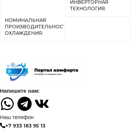
ИНВЕРТОРНАЯ
Подробнее
ТЕХНОЛОГИЯ
НОМИНАЛЬНАЯ
Нет
ПРОИЗВОДИТЕЛЬНОСТЬ
ОХЛАЖДЕНИЯ
МАКС.
ПРОИЗВОДИТЕЛЬНОС
2.05
ОХЛАЖДЕНИЯ (1)
СЕТЕВОЙ КАБЕЛЬ
2,25
УПРАВЛЕНИЕ C МОБИЛЬНОГО
ПОТРЕБЛЯЕМАЯ
ПРИЛОЖЕНИЯ ПО WI-FI
Напишите нам:
МОЩНОСТЬ В РЕЖИМЕ
ОХЛАЖДЕНИЯ
Нет
0,700
Наш телефон
СИСТЕМА
+7 933 183 95 13
САМОДИАГНОСТИКИ
ДИАМЕТР ТРУБ