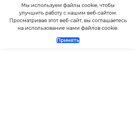
ВЫСОТА ВНУТР. БЛОКА
ТАЙМЕР НА ОТКЛЮЧЕНИЕ
Мы используем файлы cookie, чтобы
улучшить работу с нашим веб-сайтом.
316
Да
Просматривая этот веб-сайт, вы соглашаетесь
на использование нами файлов cookie.
ГЛУБИНА ВНУТР. БЛОК
ДИАМЕТР ТРУБ (ЖИДКОСТЬ)
Принять
247
1/4
ГЛУБИНА ВНЕШНЕГО
ДИАМЕТР ТРУБ (ГАЗ)
БЛОКА
ТАЙМЕР НА ВКЛЮЧЕНИЕ
Да
327
ГАРАНТИЙНЫЙ ДОКУМЕНТ
ВЫСОТА ВНУТР. БЛОКА