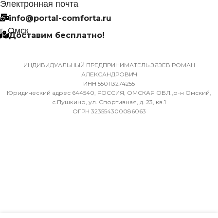
Электронная почта
НЕИСПРАВНОСТИ
(ЖИДКОСТЬ)
info@portal-comforta.ru
г. Омск
Да
Доставим бесплатно!
6,35
МАССА ТОВАРА С УПАКОВКОЙ
ДИАМЕТР ТРУБ (ГАЗ)
ИНДИВИДУАЛЬНЫЙ ПРЕДПРИНИМАТЕЛЬ ЗЯЗЕВ РОМАН
(БРУТТО)
АЛЕКСАНДРОВИЧ
ИНН 550113274255
9,52
Юридический адрес 644540, РОССИЯ, ОМСКАЯ ОБЛ.,р-н Омский,
36
с.Пушкино, ул. Спортивная, д. 23, кв.1
ОГРН 323554300086063
ХЛАДАГЕНТ
R410A
МИН. РАБОЧАЯ ТЕМПЕРАТУРА
ВОЗДУХА ДЛЯ ВНЕШНЕГО
БЛОКА
ЭФФЕКТИВЕН ДЛЯ
ПОМЕЩ. ПЛОЩАДЬЮ
ДО
-7
23
ПОДСВЕТКА ДИСПЛЕЯ