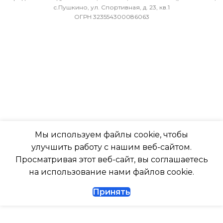
ВОЗДУХА ДЛЯ ВНЕШНЕГО
с.Пушкино, ул. Спортивная, д. 23, кв.1
ОГРН 323554300086063
БЛОКА
ПОДСВЕТКА ДИСПЛЕЯ
-7
ТАЙМЕР НА ОТКЛЮЧЕН
ПОДСВЕТКА ДИСПЛЕЯ
Да
ТАЙМЕР НА ОТКЛЮЧЕНИЕ
РАБОТАЕТ С МАРУСЕЙ
Да
Мы используем файлы cookie, чтобы
РАБОТАЕТ С АЛИСОЙ
улучшить работу с нашим веб-сайтом.
ДИАМЕТР ТРУБ (ЖИДКОСТЬ)
Просматривая этот веб-сайт, вы соглашаетесь
ТАЙМЕР НА ВКЛЮЧЕНИ
на использование нами файлов cookie.
1/4
Принять
ВЫСОТА ВНУТР. БЛОКА
ДИАМЕТР ТРУБ (ГАЗ)