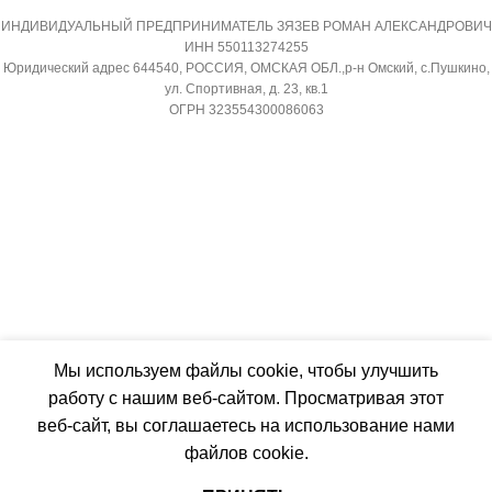
(БРУТТО)
ДИАМЕТР ТРУБ (ГАЗ)
ИНДИВИДУАЛЬНЫЙ ПРЕДПРИНИМАТЕЛЬ ЗЯЗЕВ РОМАН АЛЕКСАНДРОВИЧ
ИНН 550113274255
Юридический адрес 644540, РОССИЯ, ОМСКАЯ ОБЛ.,р-н Омский, с.Пушкино,
36
9,52
ул. Спортивная, д. 23, кв.1
ОГРН 323554300086063
МИН. РАБОЧАЯ ТЕМПЕРАТУРА
ХЛАДАГЕНТ
R410A
ВОЗДУХА ДЛЯ ВНЕШНЕГО
БЛОКА
ЭФФЕКТИВЕН ДЛЯ
ПОМЕЩ. ПЛОЩАДЬЮ
-7
ДО
ПОДСВЕТКА ДИСПЛЕЯ
23
ТАЙМЕР НА ОТКЛЮЧЕНИЕ
Мы используем файлы cookie, чтобы улучшить
ВЫСОТА ВНУТР. БЛОКА
работу с нашим веб-сайтом. Просматривая этот
Да
веб-сайт, вы соглашаетесь на использование нами
316
файлов cookie.
ДИАМЕТР ТРУБ (ЖИДКОСТЬ)