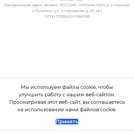
36
9,52
Юридический адрес 644540, РОССИЯ, ОМСКАЯ ОБЛ.,р-н Омский,
с.Пушкино, ул. Спортивная, д. 23, кв.1
ОГРН 323554300086063
МИН. РАБОЧАЯ ТЕМПЕРАТУРА
ХЛАДАГЕНТ
R410A
ВОЗДУХА ДЛЯ ВНЕШНЕГО
БЛОКА
ЭФФЕКТИВЕН ДЛЯ
ПОМЕЩ. ПЛОЩАДЬЮ
-7
ДО
ПОДСВЕТКА ДИСПЛЕЯ
23
ТАЙМЕР НА ОТКЛЮЧЕНИЕ
ВЫСОТА ВНУТР. БЛОКА
Мы используем файлы cookie, чтобы
улучшить работу с нашим веб-сайтом.
Да
316
Просматривая этот веб-сайт, вы соглашаетесь
на использование нами файлов cookie.
ДИАМЕТР ТРУБ (ЖИДКОСТЬ)
ГЛУБИНА ВНУТР. БЛОК
Принять
1/4
247