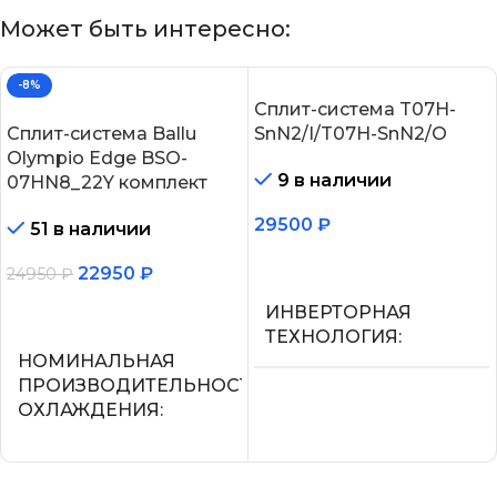
Может быть интересно:
-8%
Сплит-система T07H-
Сплит-система Ballu
SnN2/I/T07H-SnN2/O
Olympio Edge BSO-
9 в наличии
07HN8_22Y комплект
29500
₽
51 в наличии
В корзину
22950
₽
24950
₽
В корзину
ИНВЕРТОРНАЯ
ТЕХНОЛОГИЯ
НОМИНАЛЬНАЯ
ПРОИЗВОДИТЕЛЬНОСТЬ
Нет
ОХЛАЖДЕНИЯ
МАКС.
2.05
ПРОИЗВОДИТЕЛЬНОС