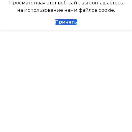
Просматривая этот веб-сайт, вы соглашаетесь
ГЛУБИНА ВНЕШНЕГО
на использование нами файлов cookie.
БЛОКА
ДИАМЕТР ТРУБ (ЖИДКОСТЬ)
Принять
327
1/4
ДИАМЕТР ТРУБ (ГАЗ)
ТАЙМЕР НА ВКЛЮЧЕНИЕ
Да
ГАРАНТИЙНЫЙ ДОКУМЕНТ
ВЫСОТА ВНУТР. БЛОКА
ВЫСОТА ВНЕШНЕГО БЛОКА
0.495