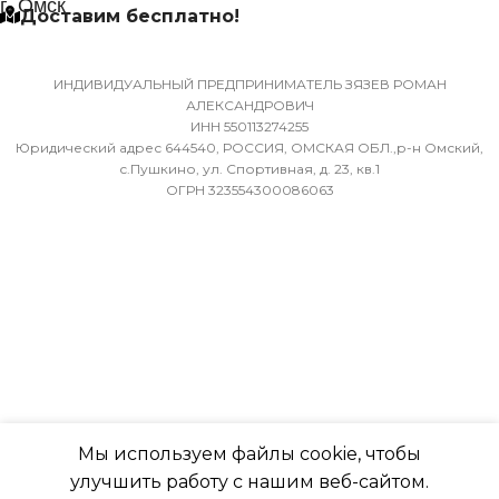
г. Омск
Доставим бесплатно!
ХЛАДАГЕНТ
МАССА ТОВАРА С УПАКОВКОЙ
R410A
(БРУТТО)
ИНДИВИДУАЛЬНЫЙ ПРЕДПРИНИМАТЕЛЬ ЗЯЗЕВ РОМАН
АЛЕКСАНДРОВИЧ
ЭФФЕКТИВЕН ДЛЯ
ИНН 550113274255
36
ПОМЕЩ. ПЛОЩАДЬЮ
Юридический адрес 644540, РОССИЯ, ОМСКАЯ ОБЛ.,р-н Омский,
ДО
с.Пушкино, ул. Спортивная, д. 23, кв.1
ОГРН 323554300086063
МИН. РАБОЧАЯ ТЕМПЕРАТУРА
ВОЗДУХА ДЛЯ ВНЕШНЕГО
23
БЛОКА
ВЫСОТА ВНУТР. БЛОКА
-7
316
ПОДСВЕТКА ДИСПЛЕЯ
ГЛУБИНА ВНУТР. БЛОК
ТАЙМЕР НА ОТКЛЮЧЕНИЕ
Мы используем файлы cookie, чтобы
247
улучшить работу с нашим веб-сайтом.
Да