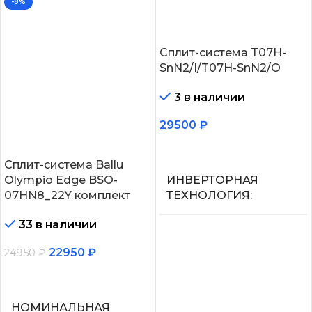
-8%
Сплит-система T07H-
SnN2/I/T07H-SnN2/O
3 в наличии
29500
₽
В корзину
Сплит-система Ballu
Olympio Edge BSO-
ИНВЕРТОРНАЯ
07HN8_22Y комплект
ТЕХНОЛОГИЯ
33 в наличии
Нет
22950
₽
24950
₽
МАКС.
В корзину
ПРОИЗВОДИТЕЛЬНОС
ОХЛАЖДЕНИЯ (1)
НОМИНАЛЬНАЯ