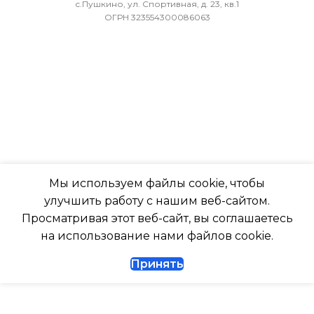
ВОЗДУХА ДЛЯ ВНЕШНЕГО
с.Пушкино, ул. Спортивная, д. 23, кв.1
ОГРН 323554300086063
БЛОКА
ПОДСВЕТКА ДИСПЛЕЯ
-7
ТАЙМЕР НА ОТКЛЮЧЕН
ПОДСВЕТКА ДИСПЛЕЯ
Да
ТАЙМЕР НА ОТКЛЮЧЕНИЕ
РАБОТАЕТ С МАРУСЕЙ
Да
Мы используем файлы cookie, чтобы
РАБОТАЕТ С АЛИСОЙ
улучшить работу с нашим веб-сайтом.
ДИАМЕТР ТРУБ (ЖИДКОСТЬ)
Просматривая этот веб-сайт, вы соглашаетесь
ТАЙМЕР НА ВКЛЮЧЕНИ
на использование нами файлов cookie.
1/4
Принять
ВЫСОТА ВНУТР. БЛОКА
ДИАМЕТР ТРУБ (ГАЗ)
ВЫСОТА ВНЕШНЕГО БЛ