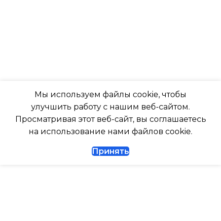
-7
ТАЙМЕР НА ОТКЛЮЧЕН
ПОДСВЕТКА ДИСПЛЕЯ
Да
ТАЙМЕР НА ОТКЛЮЧЕНИЕ
РАБОТАЕТ С МАРУСЕЙ
Да
Мы используем файлы cookie, чтобы
РАБОТАЕТ С АЛИСОЙ
улучшить работу с нашим веб-сайтом.
ДИАМЕТР ТРУБ (ЖИДКОСТЬ)
Просматривая этот веб-сайт, вы соглашаетесь
ТАЙМЕР НА ВКЛЮЧЕНИ
на использование нами файлов cookie.
1/4
Принять
ВЫСОТА ВНУТР. БЛОКА
ДИАМЕТР ТРУБ (ГАЗ)
ВЫСОТА ВНЕШНЕГО БЛ
ТАЙМЕР НА ВКЛЮЧЕНИЕ
Да
0.462