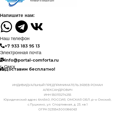
УПРАВЛЕНИЕ C МОБИЛЬНОГО
ПРИЛОЖЕНИЯ ПО WI-FI
ДИАМЕТР ТРУБ
Напишите нам:
(ЖИДКОСТЬ)
Нет
6,35
СИСТЕМА
Наш телефон
САМОДИАГНОСТИКИ
+7 933 183 95 13
ДИАМЕТР ТРУБ (ГАЗ)
НЕИСПРАВНОСТИ
Электронная почта
info@portal-comforta.ru
9,52
Да
г. Омск
Доставим бесплатно!
ХЛАДАГЕНТ
МАССА ТОВАРА С УПАКОВКОЙ
R410A
(БРУТТО)
ИНДИВИДУАЛЬНЫЙ ПРЕДПРИНИМАТЕЛЬ ЗЯЗЕВ РОМАН
АЛЕКСАНДРОВИЧ
ЭФФЕКТИВЕН ДЛЯ
ИНН 550113274255
36
ПОМЕЩ. ПЛОЩАДЬЮ
Юридический адрес 644540, РОССИЯ, ОМСКАЯ ОБЛ.,р-н Омский,
ДО
с.Пушкино, ул. Спортивная, д. 23, кв.1
ОГРН 323554300086063
МИН. РАБОЧАЯ ТЕМПЕРАТУРА