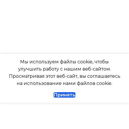
ВОЗДУХА ДЛЯ ВНЕШНЕГО
23
БЛОКА
ВЫСОТА ВНУТР. БЛОКА
-7
316
ПОДСВЕТКА ДИСПЛЕЯ
ГЛУБИНА ВНУТР. БЛОК
ТАЙМЕР НА ОТКЛЮЧЕНИЕ
Мы используем файлы cookie, чтобы
247
улучшить работу с нашим веб-сайтом.
Да
Просматривая этот веб-сайт, вы соглашаетесь
ГЛУБИНА ВНЕШНЕГО
на использование нами файлов cookie.
БЛОКА
ДИАМЕТР ТРУБ (ЖИДКОСТЬ)
Принять
327
1/4
ДИАМЕТР ТРУБ (ГАЗ)