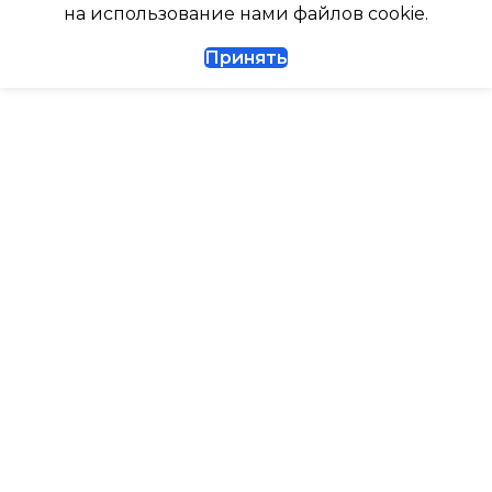
ТАЙМЕР НА ВКЛЮЧЕНИ
на использование нами файлов cookie.
1/4
Принять
ВЫСОТА ВНУТР. БЛОКА
ДИАМЕТР ТРУБ (ГАЗ)
ВЫСОТА ВНЕШНЕГО БЛ
ТАЙМЕР НА ВКЛЮЧЕНИЕ
Да
0.462
ГАРАНТИЙНЫЙ ДОКУМЕНТ
МАКС. РАБОЧАЯ
ТЕМПЕРАТУРА ВОЗДУХ
ВЫСОТА ВНУТР. БЛОКА
ВНЕШНЕГО БЛОКА
ВЫСОТА ВНЕШНЕГО БЛОКА
43
0.495
МАКС. РАСХОД ВОЗДУХ
МАКС. РАБОЧАЯ
РАБОТАЕТ С HOMMYN