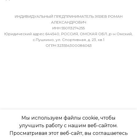
МИН. РАБОЧАЯ ТЕМПЕР
ВОЗДУХА ДЛЯ ВНЕШНЕ
36
БЛОКА
ИНДИВИДУАЛЬНЫЙ ПРЕДПРИНИМАТЕЛЬ ЗЯЗЕВ РОМАН
АЛЕКСАНДРОВИЧ
ИНН 550113274255
МИН. РАБОЧАЯ ТЕМПЕРАТУРА
-7
Юридический адрес 644540, РОССИЯ, ОМСКАЯ ОБЛ.,р-н Омский,
ВОЗДУХА ДЛЯ ВНЕШНЕГО
с.Пушкино, ул. Спортивная, д. 23, кв.1
ОГРН 323554300086063
БЛОКА
ПОДСВЕТКА ДИСПЛЕЯ
-7
ТАЙМЕР НА ОТКЛЮЧЕН
ПОДСВЕТКА ДИСПЛЕЯ
Да
ТАЙМЕР НА ОТКЛЮЧЕНИЕ
РАБОТАЕТ С МАРУСЕЙ
Да
Мы используем файлы cookie, чтобы
РАБОТАЕТ С АЛИСОЙ
улучшить работу с нашим веб-сайтом.
ДИАМЕТР ТРУБ (ЖИДКОСТЬ)
Просматривая этот веб-сайт, вы соглашаетесь