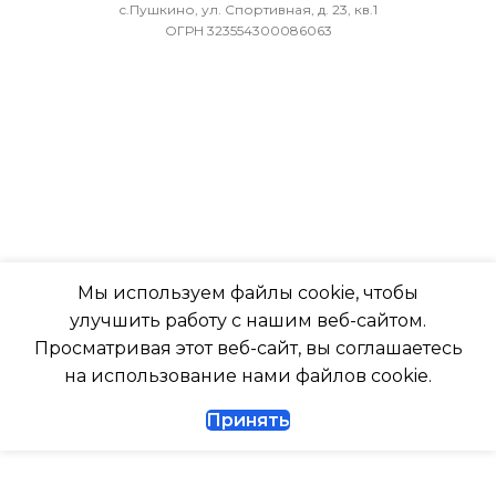
МИН. РАБОЧАЯ ТЕМПЕРАТУРА
-7
с.Пушкино, ул. Спортивная, д. 23, кв.1
ОГРН 323554300086063
ВОЗДУХА ДЛЯ ВНЕШНЕГО
БЛОКА
ПОДСВЕТКА ДИСПЛЕЯ
-7
ТАЙМЕР НА ОТКЛЮЧЕН
ПОДСВЕТКА ДИСПЛЕЯ
Да
ТАЙМЕР НА ОТКЛЮЧЕНИЕ
РАБОТАЕТ С МАРУСЕЙ
Мы используем файлы cookie, чтобы
Да
улучшить работу с нашим веб-сайтом.
РАБОТАЕТ С АЛИСОЙ
Просматривая этот веб-сайт, вы соглашаетесь
ДИАМЕТР ТРУБ (ЖИДКОСТЬ)
на использование нами файлов cookie.
ТАЙМЕР НА ВКЛЮЧЕНИ
Принять
1/4
ВЫСОТА ВНУТР. БЛОКА
ДИАМЕТР ТРУБ (ГАЗ)