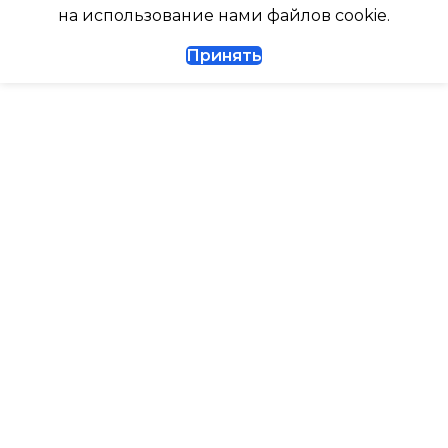
ГЛУБИНА ВНЕШНЕГО
на использование нами файлов cookie.
БЛОКА
ДИАМЕТР ТРУБ (ЖИДКОСТЬ)
Принять
327
1/4
ДИАМЕТР ТРУБ (ГАЗ)
ТАЙМЕР НА ВКЛЮЧЕНИЕ
Да
ГАРАНТИЙНЫЙ ДОКУМЕНТ
ВЫСОТА ВНУТР. БЛОКА
ВЫСОТА ВНЕШНЕГО БЛОКА
0.495