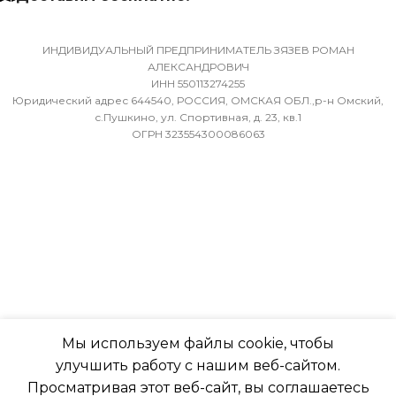
ХЛАДАГЕНТ
МАССА ТОВАРА С УПАКОВКОЙ
R410A
(БРУТТО)
ИНДИВИДУАЛЬНЫЙ ПРЕДПРИНИМАТЕЛЬ ЗЯЗЕВ РОМАН
АЛЕКСАНДРОВИЧ
ЭФФЕКТИВЕН ДЛЯ
ИНН 550113274255
36
ПОМЕЩ. ПЛОЩАДЬЮ
Юридический адрес 644540, РОССИЯ, ОМСКАЯ ОБЛ.,р-н Омский,
ДО
с.Пушкино, ул. Спортивная, д. 23, кв.1
ОГРН 323554300086063
МИН. РАБОЧАЯ ТЕМПЕРАТУРА
ВОЗДУХА ДЛЯ ВНЕШНЕГО
23
БЛОКА
ВЫСОТА ВНУТР. БЛОКА
-7
316
ПОДСВЕТКА ДИСПЛЕЯ
ГЛУБИНА ВНУТР. БЛОК
ТАЙМЕР НА ОТКЛЮЧЕНИЕ
Мы используем файлы cookie, чтобы
247
улучшить работу с нашим веб-сайтом.
Да
Просматривая этот веб-сайт, вы соглашаетесь