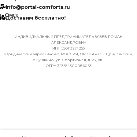
info@portal-comforta.ru
9,52
Да
г. Омск
Доставим бесплатно!
ХЛАДАГЕНТ
МАССА ТОВАРА С УПАКОВКОЙ
R410A
(БРУТТО)
ИНДИВИДУАЛЬНЫЙ ПРЕДПРИНИМАТЕЛЬ ЗЯЗЕВ РОМАН
АЛЕКСАНДРОВИЧ
ЭФФЕКТИВЕН ДЛЯ
ИНН 550113274255
36
ПОМЕЩ. ПЛОЩАДЬЮ
Юридический адрес 644540, РОССИЯ, ОМСКАЯ ОБЛ.,р-н Омский,
ДО
с.Пушкино, ул. Спортивная, д. 23, кв.1
ОГРН 323554300086063
МИН. РАБОЧАЯ ТЕМПЕРАТУРА
ВОЗДУХА ДЛЯ ВНЕШНЕГО
23
БЛОКА
ВЫСОТА ВНУТР. БЛОКА
-7
316
ПОДСВЕТКА ДИСПЛЕЯ
ГЛУБИНА ВНУТР. БЛОК
ТАЙМЕР НА ОТКЛЮЧЕНИЕ