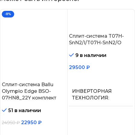
-8%
Сплит-система T07H-
SnN2/I/T07H-SnN2/O
9 в наличии
29500
₽
В корзину
Сплит-система Ballu
Olympio Edge BSO-
ИНВЕРТОРНАЯ
07HN8_22Y комплект
ТЕХНОЛОГИЯ
51 в наличии
Нет
22950
₽
24950
₽
МАКС.
В корзину