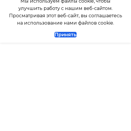
Мы используем файлы cookie, чтобы
247
улучшить работу с нашим веб-сайтом.
Да
Просматривая этот веб-сайт, вы соглашаетесь
ГЛУБИНА ВНЕШНЕГО
на использование нами файлов cookie.
БЛОКА
ДИАМЕТР ТРУБ (ЖИДКОСТЬ)
Принять
327
1/4
ДИАМЕТР ТРУБ (ГАЗ)
ТАЙМЕР НА ВКЛЮЧЕНИЕ
Да
ГАРАНТИЙНЫЙ ДОКУМЕНТ
ВЫСОТА ВНУТР. БЛОКА
ВЫСОТА ВНЕШНЕГО БЛОКА