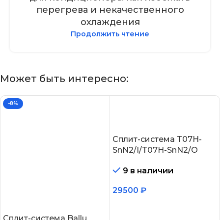
перегрева и некачественного
охлаждения
Продолжить чтение
Может быть интересно:
-8%
Сплит-система T07H-
SnN2/I/T07H-SnN2/O
9 в наличии
29500
₽
В корзину
Сплит-система Ballu