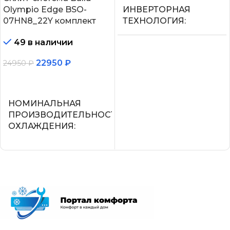
Olympio Edge BSO-
ИНВЕРТОРНАЯ
07HN8_22Y комплект
ТЕХНОЛОГИЯ
49 в наличии
Нет
22950
₽
24950
₽
МАКС.
В корзину
ПРОИЗВОДИТЕЛЬНОС
ОХЛАЖДЕНИЯ (1)
НОМИНАЛЬНАЯ
ПРОИЗВОДИТЕЛЬНОСТЬ
ОХЛАЖДЕНИЯ
2,25
2.05
ПОТРЕБЛЯЕМАЯ
МОЩНОСТЬ В РЕЖИМЕ
ОХЛАЖДЕНИЯ
СЕТЕВОЙ КАБЕЛЬ
0,700
УПРАВЛЕНИЕ C МОБИЛЬНОГО
ПРИЛОЖЕНИЯ ПО WI-FI