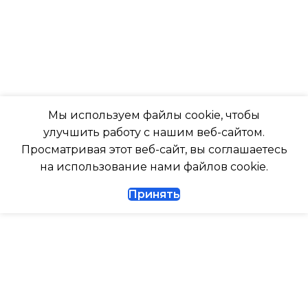
ВЫСОТА ВНУТР. БЛОКА
-7
316
ПОДСВЕТКА ДИСПЛЕЯ
ГЛУБИНА ВНУТР. БЛОК
ТАЙМЕР НА ОТКЛЮЧЕНИЕ
Мы используем файлы cookie, чтобы
247
улучшить работу с нашим веб-сайтом.
Да
Просматривая этот веб-сайт, вы соглашаетесь
ГЛУБИНА ВНЕШНЕГО
на использование нами файлов cookie.
БЛОКА
ДИАМЕТР ТРУБ (ЖИДКОСТЬ)
Принять
327
1/4
ДИАМЕТР ТРУБ (ГАЗ)
ТАЙМЕР НА ВКЛЮЧЕНИЕ
Да