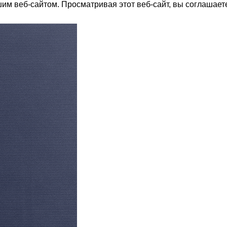
(БРУТТО)
им веб-сайтом. Просматривая этот веб-сайт, вы соглашает
НЕИСПР
32
Да
МИН. РАБОЧАЯ ТЕМПЕРАТУРА
МАССА 
З)
9,52
ВОЗДУХА ДЛЯ ВНЕШНЕГО
(БРУТТО
БЛОКА
0A
28.6
-7
ПОМЕЩ.
МИН. Р
ПОДСВЕТКА ДИСПЛЕЯ
ВОЗДУХ
БЛОКА
ТАЙМЕР НА ОТКЛЮЧЕНИЕ
-15
ОКА
Да
ПОДСВЕ
РАБОТАЕТ С МАРУСЕЙ