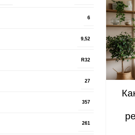
6
9,52
R32
27
Ка
357
р
261