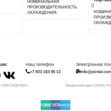
ПОДРОБН
НОМИНАЛЬНАЯ
ПРОИЗВОДИТЕЛЬНОСТЬ
НОМИН
ОХЛАЖДЕНИЯ
ПРОИЗВ
ОХЛАЖ
2.2
2.05
ОСТЬ
УПРАВЛЕНИЕ ГОЛОСОМ
СЕТЕВО
СЕТЕВОЙ КАБЕЛЬ
ам:
Наш телефон
Электронная по
УПРАВЛ
УПРАВЛЕНИЕ C МОБИЛЬНОГО
ПРИЛОЖ
+7 933 183 95 13
info@portal-com
ПРИЛОЖЕНИЯ ПО WI-FI
ИМЕ
Опция до
 АЛЕКСАНДРОВИЧ
Юридический адрес 644540, РОС
Опция доступна при подключении
съемного 
съемного Wi-Fi модуля
СИСТЕМ
WhatsApp
ВКОНТАКТЕ
Телеграмм
МАССА ТОВАРА С УПАКОВКОЙ
САМОДИ