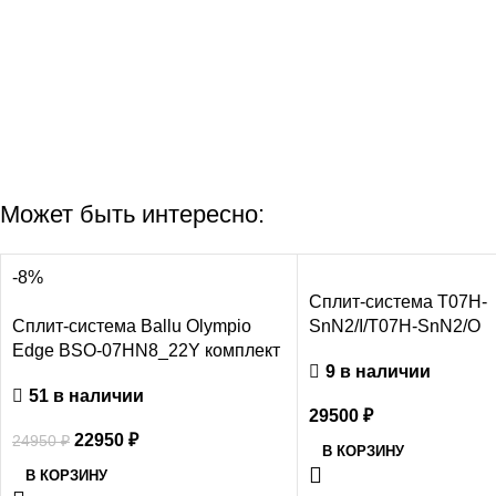
Может быть интересно:
-8%
Сплит-система T07H-
Сплит-система Ballu Olympio
SnN2/I/T07H-SnN2/O
Edge BSO-07HN8_22Y комплект
9 в наличии
51 в наличии
29500
₽
22950
₽
24950
₽
В КОРЗИНУ
В КОРЗИНУ