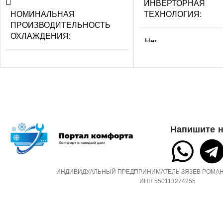
ИНВЕРТОРНАЯ
НОМИНАЛЬНАЯ
ТЕХНОЛОГИЯ
ПРОИЗВОДИТЕЛЬНОСТЬ
ОХЛАЖДЕНИЯ
Нет
2.05
МАКС.
ПРОИЗВОДИТЕЛЬН
СЕТЕВОЙ КАБЕЛЬ
ОХЛАЖДЕНИЯ (1)
2,25
УПРАВЛЕНИЕ C МОБИЛЬНОГО
Напишите н
ПРИЛОЖЕНИЯ ПО WI-FI
ПОТРЕБЛЯЕМАЯ
МОЩНОСТЬ В РЕЖ
Нет
ОХЛАЖДЕНИЯ
ИНДИВИДУАЛЬНЫЙ ПРЕДПРИНИМАТЕЛЬ ЗЯЗЕВ РОМАН
ИНН 550113274255
СИСТЕМА
0,700
САМОДИАГНОСТИКИ
НЕИСПРАВНОСТИ