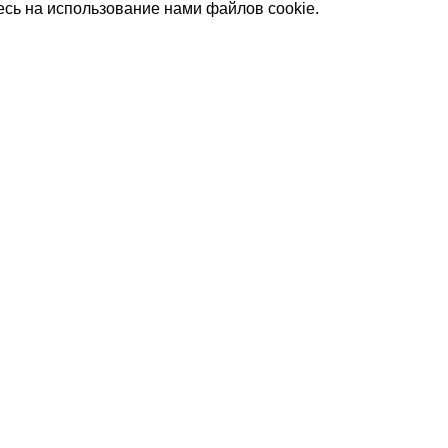
(БРУТТО)
есь на использование нами файлов cookie.
АВНОСТИ
38
МИН. РАБОЧАЯ ТЕМПЕРАТУРА
ТОВАРА С УПАКОВКОЙ
ВОЗДУХА ДЛЯ ВНЕШНЕГО
)
БЛОКА
-7
АБОЧАЯ ТЕМПЕРАТУРА
ПОДСВЕТКА ДИСПЛЕЯ
А ДЛЯ ВНЕШНЕГО
ТАЙМЕР НА ОТКЛЮЧЕНИЕ
Да
ТКА ДИСПЛЕЯ
РАБОТАЕТ С МАРУСЕЙ