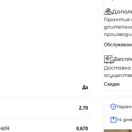
Допол
Гарантия 
длительно
производи
Обслуживан
Бесп
Доставка 
осуществл
Скидки
Да
Гаран
2,70
14 дн
НИЯ
0,670