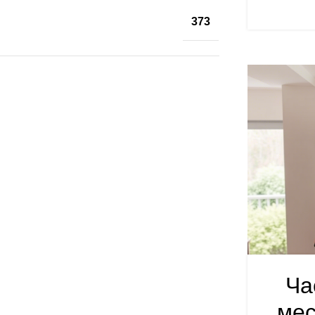
373
Ча
мес