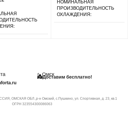
ЕЕ
НОМИНАЛЬНАЯ
ПРОИЗВОДИТЕЛЬНОСТЬ
АЛЬНАЯ
ОХЛАЖДЕНИЯ
ОДИТЕЛЬНОСТЬ
ДЕНИЯ
3.6
УПРАВЛЕНИЕ ГОЛОСОМ
Й КАБЕЛЬ
СЕТЕВОЙ КАБЕЛЬ
чта
г. Омск
ЕНИЕ C МОБИЛЬНОГО
Доставим бесплатно!
УПРАВЛЕНИЕ C МОБИЛЬНОГО
ЕНИЯ ПО WI-FI
forta.ru
ПРИЛОЖЕНИЯ ПО WI-FI
ступна при подключении
СИЯ, ОМСКАЯ ОБЛ.,р-н Омский, с.Пушкино, ул. Спортивная, д. 23, кв.1
Опция доступна при подключении
Wi-Fi модуля
ОГРН 323554300086063
съемного Wi-Fi модуля
А
МАССА ТОВАРА С УПАКОВКОЙ
АГНОСТИКИ