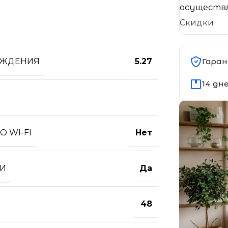
осуществл
Скидки
АЖДЕНИЯ
Гаран
5.27
14 дн
 WI-FI
Нет
ТИ
Да
48