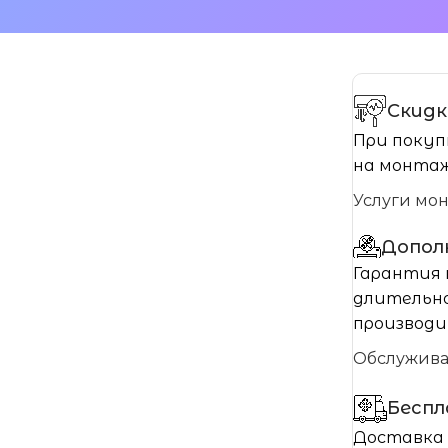
Скидк
При покуп
на монтаж
Услуги мо
Допол
Гарантия 
длительно
производи
Обслужив
Бесп
Доставка 