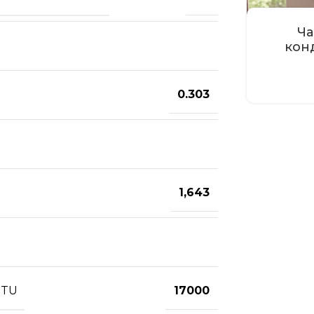
Ча
кон
0.303
1,643
BTU
17000