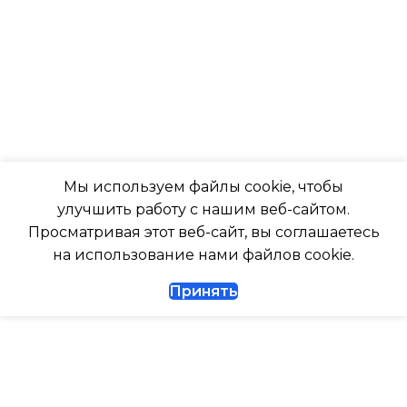
-7
ТАЙМЕР НА ОТКЛЮЧЕН
ПОДСВЕТКА ДИСПЛЕЯ
Да
ТАЙМЕР НА ОТКЛЮЧЕНИЕ
РАБОТАЕТ С МАРУСЕЙ
Да
Мы используем файлы cookie, чтобы
РАБОТАЕТ С АЛИСОЙ
улучшить работу с нашим веб-сайтом.
ДИАМЕТР ТРУБ (ЖИДКОСТЬ)
Просматривая этот веб-сайт, вы соглашаетесь
ТАЙМЕР НА ВКЛЮЧЕНИ
на использование нами файлов cookie.
1/4
Принять
ВЫСОТА ВНУТР. БЛОКА
ДИАМЕТР ТРУБ (ГАЗ)
ВЫСОТА ВНЕШНЕГО БЛ
ТАЙМЕР НА ВКЛЮЧЕНИЕ
Да
0.462