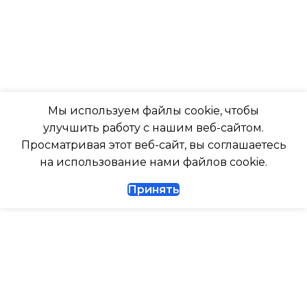
ПОМЕЩ. ПЛОЩАДЬЮ
-7
ДО
ПОДСВЕТКА ДИСПЛЕЯ
23
ТАЙМЕР НА ОТКЛЮЧЕНИЕ
ВЫСОТА ВНУТР. БЛОКА
Мы используем файлы cookie, чтобы
улучшить работу с нашим веб-сайтом.
Да
316
Просматривая этот веб-сайт, вы соглашаетесь
на использование нами файлов cookie.
ДИАМЕТР ТРУБ (ЖИДКОСТЬ)
ГЛУБИНА ВНУТР. БЛОК
Принять
1/4
247
ДИАМЕТР ТРУБ (ГАЗ)
ГЛУБИНА ВНЕШНЕГО
БЛОКА
ТАЙМЕР НА ВКЛЮЧЕНИЕ
Да
327