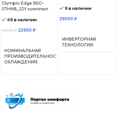
Olympio Edge BSO-
9 в наличии
07HN8_22Y комплект
29500
₽
49 в наличии
В корзину
22950
₽
24950
₽
В корзину
ИНВЕРТОРНАЯ
ТЕХНОЛОГИЯ
НОМИНАЛЬНАЯ
ПРОИЗВОДИТЕЛЬНОСТЬ
Нет
ОХЛАЖДЕНИЯ
МАКС.
2.05
ПРОИЗВОДИТЕЛЬНОС
ОХЛАЖДЕНИЯ (1)
СЕТЕВОЙ КАБЕЛЬ
2,25
УПРАВЛЕНИЕ C МОБИЛЬНОГО
ПРИЛОЖЕНИЯ ПО WI-FI
ПОТРЕБЛЯЕМАЯ