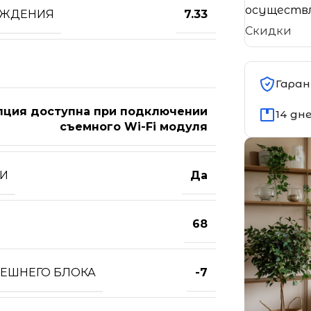
осуществл
АЖДЕНИЯ
7.33
Скидки
Гаран
пция доступна при подключении
14 дн
съемного Wi-Fi модуля
ТИ
Да
68
НЕШНЕГО БЛОКА
-7