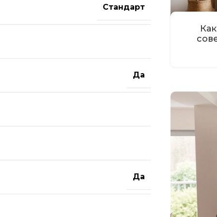
Стандарт
Как
сов
Да
Да