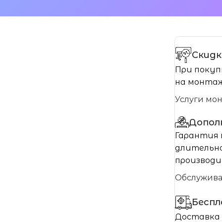
Скидк
При покуп
на монтаж
Услуги мо
Допол
Гарантия 
длительно
производи
Обслужив
Бесп
Доставка 