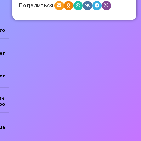
Поделиться:
70
ет
ет
24
00
Да