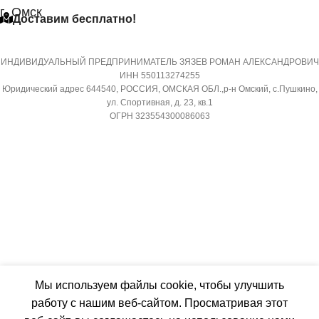
г. Омск
Доставим бесплатно!
МАССА ТОВАРА С УПАКОВКОЙ
МИН. РАБОЧАЯ ТЕМПЕРА
(БРУТТО)
ВОЗДУХА ДЛЯ ВНЕШНЕГО
БЛОКА
ИНДИВИДУАЛЬНЫЙ ПРЕДПРИНИМАТЕЛЬ ЗЯЗЕВ РОМАН АЛЕКСАНДРОВИЧ
36
ИНН 550113274255
Юридический адрес 644540, РОССИЯ, ОМСКАЯ ОБЛ.,р-н Омский, с.Пушкино,
-7
ул. Спортивная, д. 23, кв.1
МИН. РАБОЧАЯ ТЕМПЕРАТУРА
ОГРН 323554300086063
ВОЗДУХА ДЛЯ ВНЕШНЕГО
ПОДСВЕТКА ДИСПЛЕЯ
БЛОКА
ТАЙМЕР НА ОТКЛЮЧЕНИ
-7
Да
ПОДСВЕТКА ДИСПЛЕЯ
РАБОТАЕТ С МАРУСЕЙ
ТАЙМЕР НА ОТКЛЮЧЕНИЕ
Мы используем файлы cookie, чтобы улучшить
РАБОТАЕТ С АЛИСОЙ
работу с нашим веб-сайтом. Просматривая этот
Да