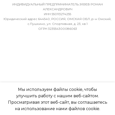
36
БЛОКА
ИНДИВИДУАЛЬНЫЙ ПРЕДПРИНИМАТЕЛЬ ЗЯЗЕВ РОМАН
АЛЕКСАНДРОВИЧ
ИНН 550113274255
МИН. РАБОЧАЯ ТЕМПЕРАТУРА
-7
Юридический адрес 644540, РОССИЯ, ОМСКАЯ ОБЛ.,р-н Омский,
ВОЗДУХА ДЛЯ ВНЕШНЕГО
с.Пушкино, ул. Спортивная, д. 23, кв.1
ОГРН 323554300086063
БЛОКА
ПОДСВЕТКА ДИСПЛЕЯ
-7
ТАЙМЕР НА ОТКЛЮЧЕН
ПОДСВЕТКА ДИСПЛЕЯ
Да
ТАЙМЕР НА ОТКЛЮЧЕНИЕ
РАБОТАЕТ С МАРУСЕЙ
Да
Мы используем файлы cookie, чтобы
РАБОТАЕТ С АЛИСОЙ
улучшить работу с нашим веб-сайтом.
ДИАМЕТР ТРУБ (ЖИДКОСТЬ)
Просматривая этот веб-сайт, вы соглашаетесь
ТАЙМЕР НА ВКЛЮЧЕНИ
на использование нами файлов cookie.
1/4