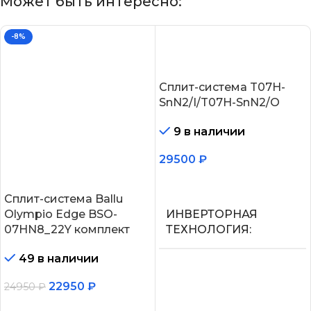
Может быть интересно:
-8%
Сплит-система T07H-
SnN2/I/T07H-SnN2/O
9 в наличии
29500
₽
В корзину
Сплит-система Ballu
Olympio Edge BSO-
ИНВЕРТОРНАЯ
07HN8_22Y комплект
ТЕХНОЛОГИЯ
49 в наличии
Нет
22950
₽
24950
₽
МАКС.
В корзину