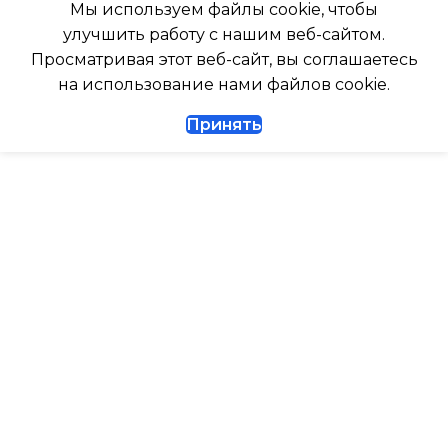
Мы используем файлы cookie, чтобы
247
улучшить работу с нашим веб-сайтом.
Да
Просматривая этот веб-сайт, вы соглашаетесь
ГЛУБИНА ВНЕШНЕГО
на использование нами файлов cookie.
БЛОКА
ДИАМЕТР ТРУБ (ЖИДКОСТЬ)
Принять
327
1/4
ДИАМЕТР ТРУБ (ГАЗ)
ТАЙМЕР НА ВКЛЮЧЕНИЕ
Да
ГАРАНТИЙНЫЙ ДОКУМЕНТ
ВЫСОТА ВНУТР. БЛОКА
ВЫСОТА ВНЕШНЕГО БЛОКА