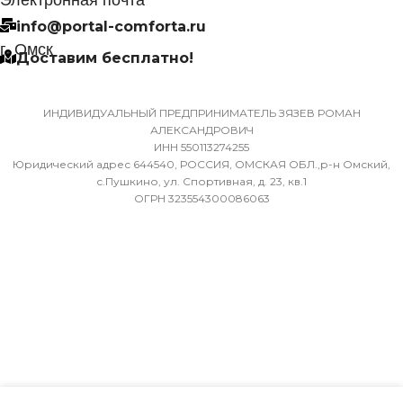
info@portal-comforta.ru
9,52
Да
г. Омск
Доставим бесплатно!
ХЛАДАГЕНТ
МАССА ТОВАРА С УПАКОВКОЙ
R410A
(БРУТТО)
ИНДИВИДУАЛЬНЫЙ ПРЕДПРИНИМАТЕЛЬ ЗЯЗЕВ РОМАН
АЛЕКСАНДРОВИЧ
ЭФФЕКТИВЕН ДЛЯ
ИНН 550113274255
36
ПОМЕЩ. ПЛОЩАДЬЮ
Юридический адрес 644540, РОССИЯ, ОМСКАЯ ОБЛ.,р-н Омский,
ДО
с.Пушкино, ул. Спортивная, д. 23, кв.1
ОГРН 323554300086063
МИН. РАБОЧАЯ ТЕМПЕРАТУРА
ВОЗДУХА ДЛЯ ВНЕШНЕГО
23
БЛОКА
ВЫСОТА ВНУТР. БЛОКА
-7
316
ПОДСВЕТКА ДИСПЛЕЯ
ГЛУБИНА ВНУТР. БЛОК
ТАЙМЕР НА ОТКЛЮЧЕНИЕ