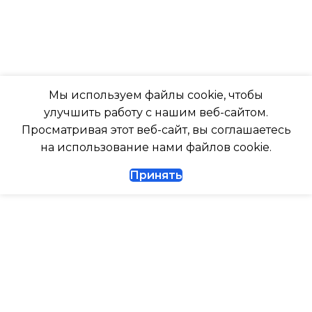
ПОДСВЕТКА ДИСПЛЕЯ
Да
ТАЙМЕР НА ОТКЛЮЧЕНИЕ
РАБОТАЕТ С МАРУСЕЙ
Мы используем файлы cookie, чтобы
Да
улучшить работу с нашим веб-сайтом.
РАБОТАЕТ С АЛИСОЙ
Просматривая этот веб-сайт, вы соглашаетесь
ДИАМЕТР ТРУБ (ЖИДКОСТЬ)
на использование нами файлов cookie.
ТАЙМЕР НА ВКЛЮЧЕНИ
Принять
1/4
ВЫСОТА ВНУТР. БЛОКА
ДИАМЕТР ТРУБ (ГАЗ)
ВЫСОТА ВНЕШНЕГО БЛ
ТАЙМЕР НА ВКЛЮЧЕНИЕ
Да
0.462
ГАРАНТИЙНЫЙ ДОКУМЕНТ