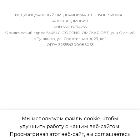
ХЛАДАГЕНТ
МАССА ТОВАРА С УПАКОВКОЙ
R410A
(БРУТТО)
ИНДИВИДУАЛЬНЫЙ ПРЕДПРИНИМАТЕЛЬ ЗЯЗЕВ РОМАН
АЛЕКСАНДРОВИЧ
ЭФФЕКТИВЕН ДЛЯ
ИНН 550113274255
36
ПОМЕЩ. ПЛОЩАДЬЮ
Юридический адрес 644540, РОССИЯ, ОМСКАЯ ОБЛ.,р-н Омский,
ДО
с.Пушкино, ул. Спортивная, д. 23, кв.1
ОГРН 323554300086063
МИН. РАБОЧАЯ ТЕМПЕРАТУРА
ВОЗДУХА ДЛЯ ВНЕШНЕГО
23
БЛОКА
ВЫСОТА ВНУТР. БЛОКА
-7
316
ПОДСВЕТКА ДИСПЛЕЯ
ГЛУБИНА ВНУТР. БЛОК
ТАЙМЕР НА ОТКЛЮЧЕНИЕ
Мы используем файлы cookie, чтобы
247
улучшить работу с нашим веб-сайтом.
Да
Просматривая этот веб-сайт, вы соглашаетесь
ГЛУБИНА ВНЕШНЕГО