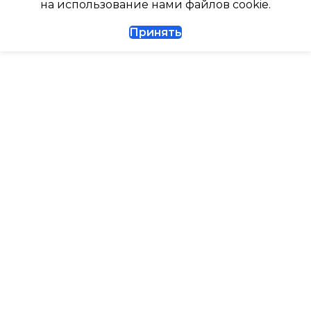
на использование нами файлов cookie.
БЛОКА
ДИАМЕТР ТРУБ (ЖИДКОСТЬ)
Принять
327
1/4
ДИАМЕТР ТРУБ (ГАЗ)
ТАЙМЕР НА ВКЛЮЧЕНИЕ
Да
ГАРАНТИЙНЫЙ ДОКУМЕНТ
ВЫСОТА ВНУТР. БЛОКА
ВЫСОТА ВНЕШНЕГО БЛОКА
0.495